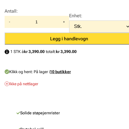
Antall
:
Enhet
:
-
+
Legg i handlevogn
1 STK à
kr 3,390.00
totalt:
kr 3,390.00
Klikk og hent:
På lager i
10 butikker
Ikke på nettlager
Solide støpejernrister