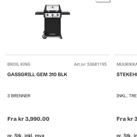
BROIL KING
Art.nr
:
53681195
MUURIKK
GASSGRILL GEM 310 BLK
STEKEHE
3 BRENNER
INKL. TR
Fra
kr 3,990.00
Fra
kr 
pr. Stk. inkl. mva
pr. Stk. 