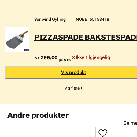
den herlige maten som kan tilberedes på grillen. Nyt fritiden
med urnorsk på grillen!
Sunwind Gylling
NOBB
:
55158418
Ta ekstra godt vare på grillen - kle henne i grilltrekket
Regnfrakk, artikkelnummer: 56406465.
PIZZASPADE BAKSTESPAD
kr 299.00
Ikke tilgjengelig
pr. STK
Vis produkt
Vis flere +
Andre produkter
Se me