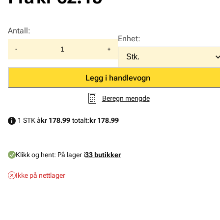
Antall
:
Enhet
:
-
+
Legg i handlevogn
Beregn mengde
1 STK à
kr 178.99
totalt:
kr 178.99
Klikk og hent:
På lager i
33 butikker
Ikke på nettlager