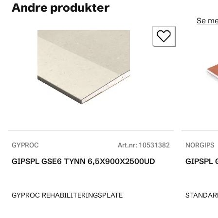
Andre produkter
Se me
GYPROC
Art.nr
:
10531382
NORGIPS
GIPSPL GSE6 TYNN 6,5X900X2500UD
GIPSPL 
GYPROC REHABILITERINGSPLATE
STANDAR