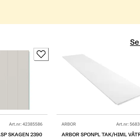
Se
Art.nr
:
42385586
ARBOR
Art.nr
:
5683
SP SKAGEN 2390
ARBOR SPONPL TAK/HIML VÅ