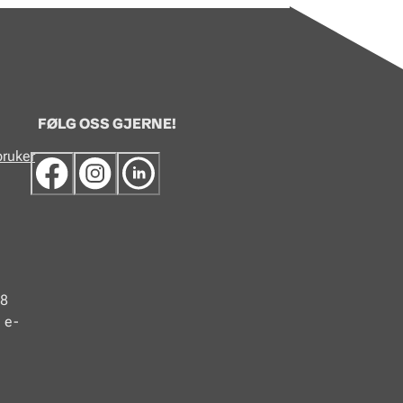
FØLG OSS GJERNE!
bruker
48
 e-