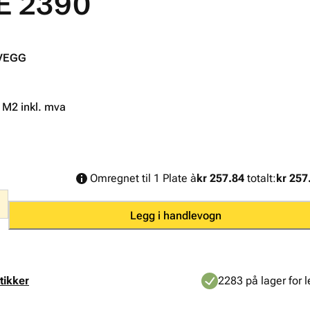
E 2390
VEGG
. M2 inkl. mva
Omregnet til 1 Plate à
kr 257.84
totalt:
kr 257
Legg i handlevogn
tikker
2283 på lager for l