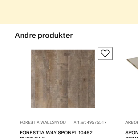
Andre produkter
FORESTIA WALLS4YOU
Art.nr
:
49575517
ARBO
FORESTIA W4Y SPONPL 10462
SPON