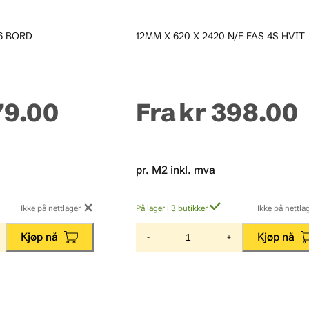
 6 BORD
12MM X 620 X 2420 N/F FAS 4S HVIT
79.00
Fra
kr 398.00
pr. M2 inkl. mva
Ikke på nettlager
På lager i 3 butikker
Ikke på nettla
Kjøp nå
Kjøp nå
-
+