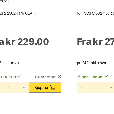
RING
AS 2 2502-Y17R GLATT
N/F NCS S1502-Y50R
a
kr 229.00
Fra
kr 2
2 inkl. mva
pr. M2 inkl. mva
 i 4 butikker
Ikke på nettlager
På lager i 1 butikker
Kjøp nå
+
-
+