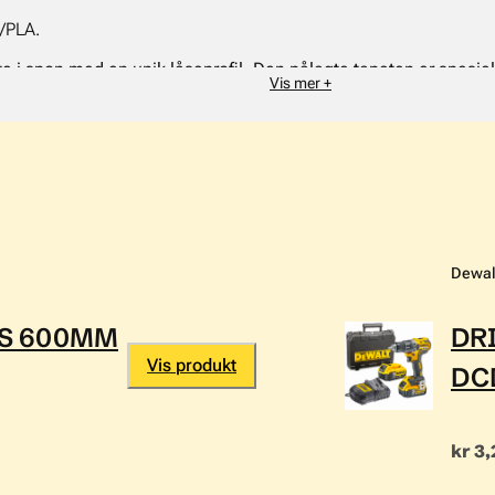
/PLA.
e i spon med en unik låseprofil. Den pålagte tapeten er spesiel
Vis mer +
le og pusse.
lls2Paint skal limes med en fyldig limstreng. Veggplatene kan se
Dewal
BS 600MM
DR
Vis produkt
DC
kr 3