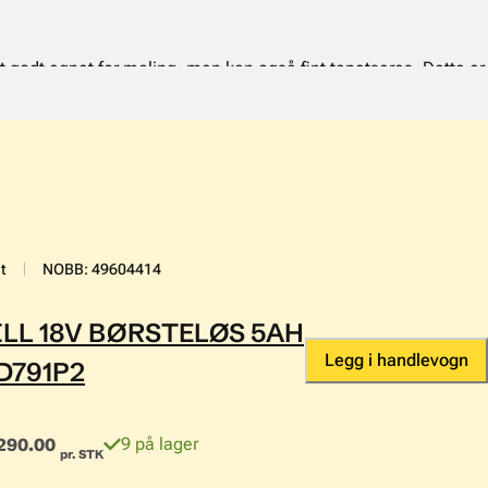
t godt egnet for maling, men kan også fint tapetseres. Dette er
ttes opp som vegg i alle rom hvor det ikke settes krav til
t
NOBB
:
49604414
ILL 18V BØRSTELØS 5AH
Legg i handlevogn
D791P2
,290.00
9 på lager
pr. STK