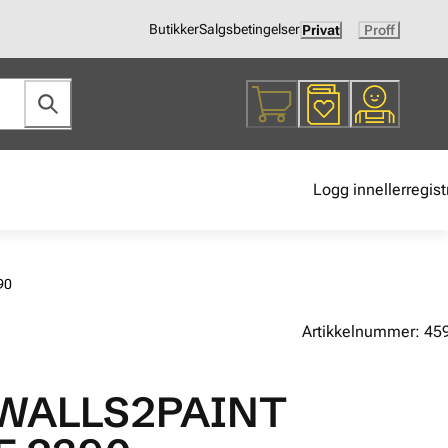
Butikker
Salgsbetingelser
Privat
Proff
Logg inn
eller
regist
90
Artikkelnummer: 45
 WALLS2PAINT