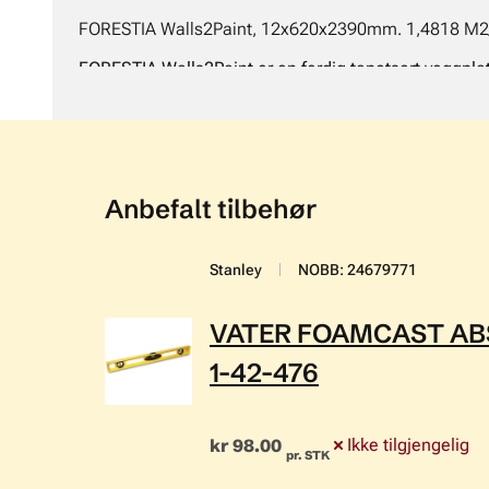
FORESTIA Walls2Paint, 12x620x2390mm. 1,4818 M2
FORESTIA Walls2Paint er en ferdig tapetsert veggplat
genialt produkt for den som ikke er så glad i å spark
Veggplatene er skrufaste. Det er viktig å huske at Wa
fuktbestandige materialer.
Leveres i lengder fra 2390mm - 3000mm.
Anbefalt tilbehør
Stanley
NOBB
:
24679771
VATER FOAMCAST A
1-42-476
kr 98.00
Ikke tilgjengelig
pr. STK