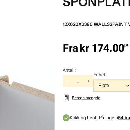
SPONPLAT
12X620X2390 WALLS2PAINT 
Fra
kr 174.00
pr
Antall
:
Enhet
:
-
+
Beregn mengde
Klikk og hent:
På lager i
54 bu