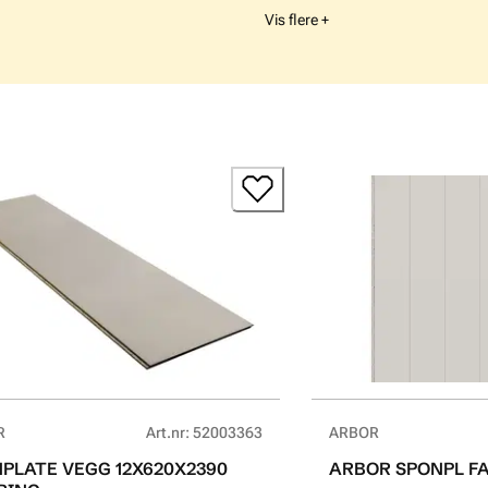
Vis flere +
R
Art.nr
:
52003363
ARBOR
PLATE VEGG 12X620X2390
ARBOR SPONPL FA