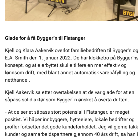
Glade for å få Bygger’n til Flatanger
Kjell og Klara Aakervik overlot familiebedriften til Bygger’n o
E.A. Smith den 1. januar 2022. De har klokketro på Bygger’n
konsept, og at eierbyttet skulle tilføre en mer effektiv og
lønnsom drift, med blant annet automatisk varepåfylling og
netthandel.
Kjell Aakervik sa etter overtakelsen at de var glade for at en
såpass solid aktør som Bygger`n ønsket å overta driften.
- At de ser et såpass stort potensial i Flatanger, er meget
positivt. Vi håper innbyggere, hytteeiere, lokale bedrifter og
proffer fortsetter det gode kundeforholdet. Jeg vil gjerne tak
kunder og samarbeidspartnere gjennom 40 års drift, sa han i