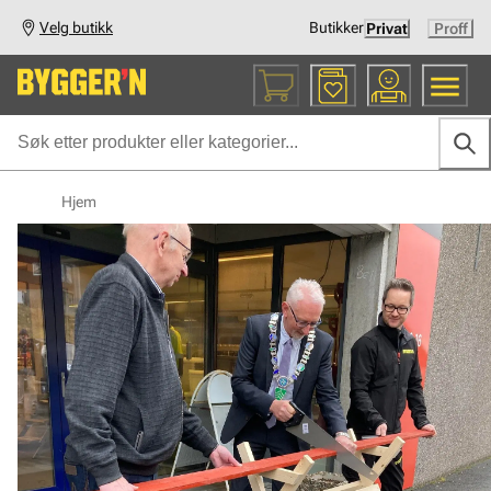
Velg butikk
Butikker
Privat
Proff
Hjem