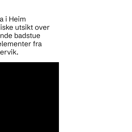
a i Heim
iske utsikt over
tende badstue
elementer fra
ervik.