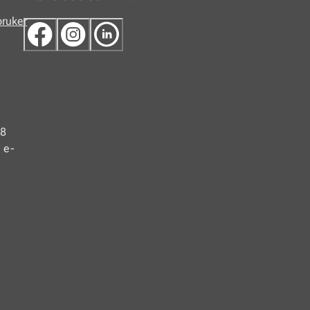
bruker
48
 e-