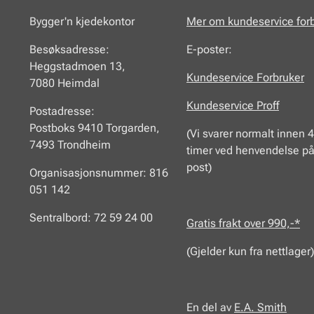
Bygger'n kjedekontor
Mer om kundeservice for
Besøksadresse:
E-poster:
Heggstadmoen 13,
Kundeservice Forbruker
7080 Heimdal
Kundeservice Proff
Postadresse:
Postboks 9410 Torgarden,
(Vi svarer normalt innen 
7493 Trondheim
timer ved henvendelse på
post)
Organisasjonsnummer: 816
051 142
Sentralbord: 72 59 24 00
Gratis frakt over 990,-*
(Gjelder kun fra nettlager)
En del av
E.A.
Smith