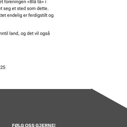
tet foreningen «Blå tå» i
et seg et sted som dette.
t endelig er ferdigstilt og
ntil land, og det vil også
025
FØLG OSS GJERNE!