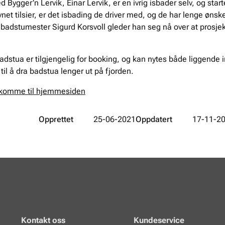
d Bygger’n Lervik, Einar Lervik, er en ivrig isbader selv, og star
et tilsier, er det isbading de driver med, og de har lenge ønsk
stumester Sigurd Korsvoll gleder han seg nå over at prosjekte
dstua er tilgjengelig for booking, og kan nytes både liggende in
til å dra badstua lenger ut på fjorden.
å komme til hjemmesiden
Opprettet
25-06-2021
Oppdatert
17-11-2
Kontakt oss
Kundeservice