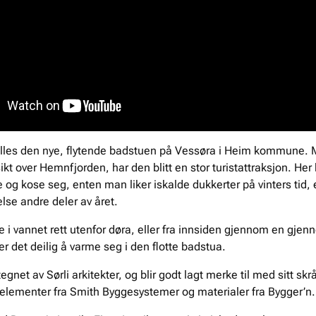
lles den nye, flytende badstuen på Vessøra i Heim kommune. M
ikt over Hemnfjorden, har den blitt en stor turistattraksjon. He
 og kose seg, enten man liker iskalde dukkerter på vinters tid, 
lse andre deler av året.
i vannet rett utenfor døra, eller fra innsiden gjennom en gjenno
 det deilig å varme seg i den flotte badstua.
egnet av Sørli arkitekter, og blir godt lagt merke til med sitt s
elementer fra Smith Byggesystemer og materialer fra Bygger’n.