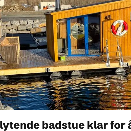
lytende badstue klar for 