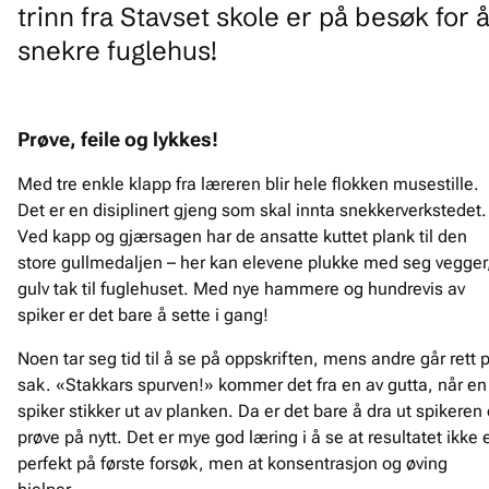
trinn fra Stavset skole er på besøk for 
snekre fuglehus!
Prøve, feile og lykkes!
Med tre enkle klapp fra læreren blir hele flokken musestille.
Det er en disiplinert gjeng som skal innta snekkerverkstedet.
Ved kapp og gjærsagen har de ansatte kuttet plank til den
store gullmedaljen – her kan elevene plukke med seg vegger
gulv tak til fuglehuset. Med nye hammere og hundrevis av
spiker er det bare å sette i gang!
Noen tar seg tid til å se på oppskriften, mens andre går rett 
sak. «Stakkars spurven!» kommer det fra en av gutta, når en
spiker stikker ut av planken. Da er det bare å dra ut spikeren
prøve på nytt. Det er mye god læring i å se at resultatet ikke 
perfekt på første forsøk, men at konsentrasjon og øving