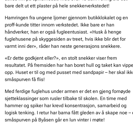
bare delt ut ett plaster på hele snekkerverkstedet!
Hamringen fra ungene ljomer gjennom butikklokalet og en
proff-kunde titter innom verkstedet. Ikke bare er han
håndverker, han er også fugleentusiast. «Husk å henge
fuglehusene på skyggesiden av treet, hvis ikke blir det for
varmt inni der», råder han neste generasjons snekkere.
«Er dette godkjent eller?», en stolt snekker viser frem
resultatet. På fremsiden har han boret hull og taket kan vipp
opp. Huset er til og med pusset med sandpapir – her skal ikk
småspurven få flis!
Med ferdige fuglehus under armen er det en gjeng fornøyde
sjetteklassinger som rusler tilbake til skolen. En time med
hammer og spiker har krevd konsentrasjon, samarbeid og
logisk tenking. I retur har barna fått gleden av å skape noe –
småspurven på Byåsen går en lun vinter i møte!