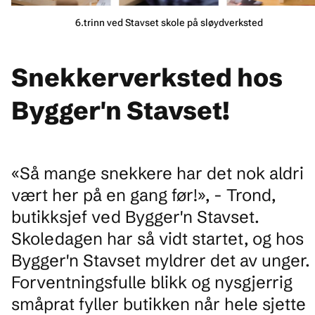
6.trinn ved Stavset skole på sløydverksted
Snekkerverksted hos
Bygger'n Stavset!
«Så mange snekkere har det nok aldri
vært her på en gang før!», - Trond,
butikksjef ved Bygger'n Stavset.
Skoledagen har så vidt startet, og hos
Bygger'n Stavset myldrer det av unger.
Forventningsfulle blikk og nysgjerrig
småprat fyller butikken når hele sjette