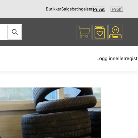
Butikker
Salgsbetingelser
Privat
Proff
Logg inn
eller
regist