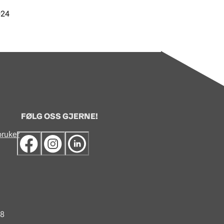
024
FØLG OSS GJERNE!
bruker
48