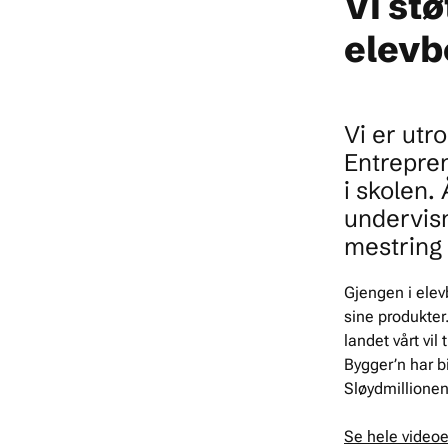
Vi st
elevb
Vi er utr
Entrepre
i skolen.
undervisn
mestring 
Gjengen i ele
sine produkter
landet
vårt vil
Bygger’n har bi
Sløydmillionen
Se hele videoe