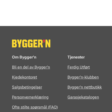
Om Bygger'n
Tjenester
Bli en del av Bygger'n
Ferdig Utført
Kjedekontoret
Bygger'n-klubben
Salgsbetingelser
Bygger'n nettbutikk
Personvernerklæring
Garasjekatalogen
Ofte stilte spørsmål (FAQ)