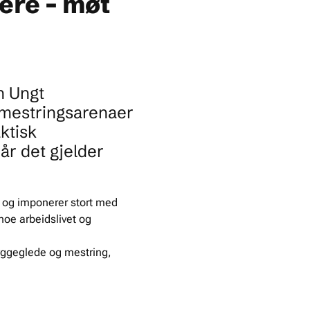
ere – møt
en Ungt
 mestringsarenaer
ktisk
år det gjelder
 og imponerer stort med
noe arbeidslivet og
 byggeglede og mestring,