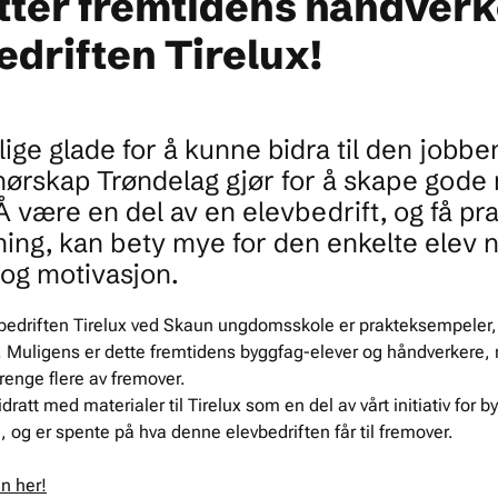
øtter fremtidens håndverk
edriften Tirelux!
olige glade for å kunne bidra til den jobb
nørskap Trøndelag gjør for å skape gode
 Å være en del av en elevbedrift, og få pra
ing, kan bety mye for den enkelte elev n
og motivasjon.
vbedriften Tirelux ved Skaun ungdomsskole er prakteksempeler,
. Muligens er dette fremtidens byggfag-elever og håndverkere, 
 trenge flere av fremover.
dratt med materialer til Tirelux som en del av vårt initiativ for
, og er spente på hva denne elevbedriften får til fremover.
n her!