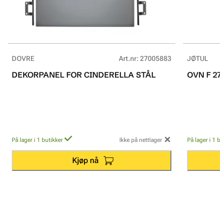
DOVRE
Art.nr
:
27005883
JØTUL
DEKORPANEL FOR CINDERELLA STÅL
OVN F 2
På lager i 1 butikker
Ikke på nettlager
På lager i 1 
Kjøp nå