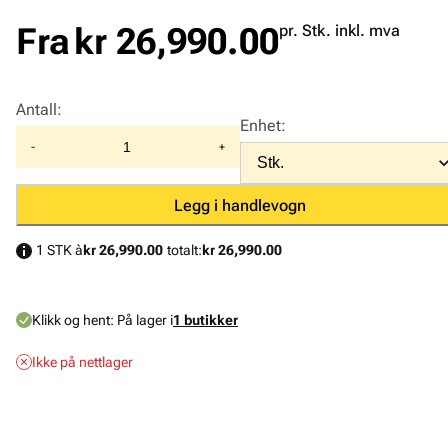
Fra
kr 26,990.00
pr. Stk. inkl. mva
Antall
:
Enhet
:
-
+
Legg i handlevogn
1 STK à
kr 26,990.00
totalt:
kr 26,990.00
Klikk og hent:
På lager i
1 butikker
Ikke på nettlager