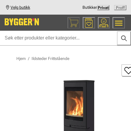
Velg butikk
Butikker
Privat
Proff
Hjem
/
Ildsteder Frittstående