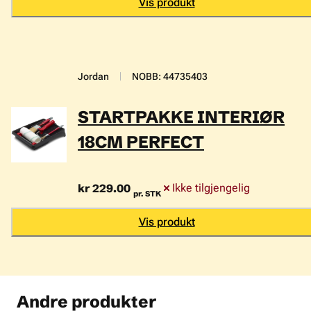
Vis produkt
Jordan
NOBB
:
44735403
STARTPAKKE INTERIØR
18CM PERFECT
kr 229.00
Ikke tilgjengelig
pr. STK
Vis produkt
Andre produkter