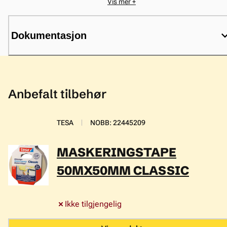
Vis mer +
absorbent. Tåler malingsøl uten gjennomslag
Dokumentasjon
Anbefalt tilbehør
TESA
NOBB
:
22445209
MASKERINGSTAPE
50MX50MM CLASSIC
Ikke tilgjengelig