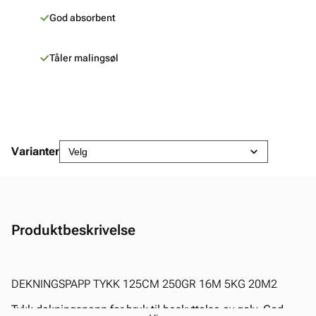
God absorbent
Tåler malingsøl
Varianter
Produktbeskrivelse
DEKNINGSPAPP TYKK 125CM 250GR 16M 5KG 20M2
Tykk dekningspapp for bruk til beskyttelse av golv. God