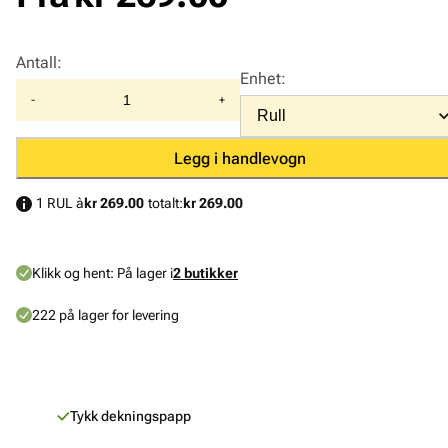
Antall
:
Enhet
:
-
+
Legg i handlevogn
1 RUL à
kr 269.00
totalt:
kr 269.00
Klikk og hent:
På lager i
2 butikker
222 på lager for levering
Tykk dekningspapp