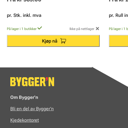
pr. Stk. inkl. mva
pr. Rull i
På lager i 1 butikker
Ikke på nettlager
På lager i 1 
Kjøp nå
Om Bygger'n
Bli en del av Bygger'n
Kjedekontoret