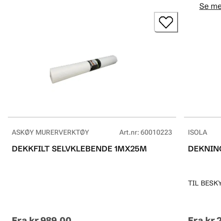
Se me
ASKØY MURERVERKTØY
Art.nr
:
60010223
ISOLA
DEKKFILT SELVKLEBENDE 1MX25M
DEKNING
TIL BESK
Fra
kr 989.00
Fra
kr 