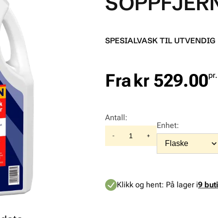
SOPPFJERN
SPESIALVASK TIL UTVENDIG
Fra
kr 529.00
pr
Antall
:
Enhet
:
-
+
Klikk og hent:
På lager i
9 but