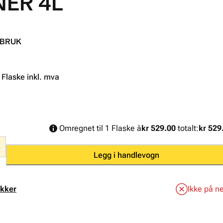
ER 4L
 BRUK
. Flaske inkl. mva
Omregnet til 1 Flaske à
kr 529.00
totalt:
kr 529
Legg i handlevogn
ikker
Ikke på ne