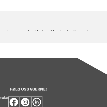
or enklere rengjøring. Har langtidsvirkende effekt mot sopp og
FØLG OSS GJERNE!
bruker