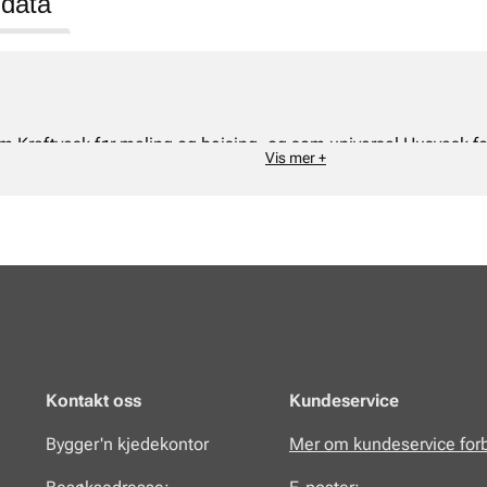
 data
som Kraftvask før maling og beising, og som universal Husvask f
Vis mer +
Kontakt oss
Kundeservice
Bygger'n kjedekontor
Mer om kundeservice for