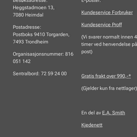
Besøksadresse:
E-poster:
Heggstadmoen 13,
Kundeservice Forbruker
7080 Heimdal
Kundeservice Proff
Postadresse:
Postboks 9410 Torgarden,
(Vi svarer normalt innen 
7493 Trondheim
timer ved henvendelse på
post)
Organisasjonsnummer: 816
051 142
Sentralbord: 72 59 24 00
Gratis frakt over 990,-*
(Gjelder kun fra nettlager)
En del av
E.A.
Smith
Kjedenett