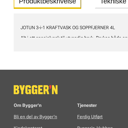
Produktbeskrivelse
Tekniske
JOTUN 3-i-1 KRAFTVASK OG SOPPFJERNER 4L
Alt i ett spesialvask til utvendig bruk. Brukes både 
alger. Egner seg godt som skumvask.
Om Bygger'n
Tjenester
Bli en del av Bygger'n
Ferdig Utført