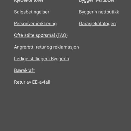
Kjedekontoret
Bygger'n-klubben
Salgsbetingelser
Bygger'n nettbutikk
Personvernerklæring
Garasjekatalogen
Ofte stilte spørsmål (FAQ)
Angrerett, retur og reklamasjon
Ledige stillinger i Bygger'n
Bærekraft
Retur av EE-avfall