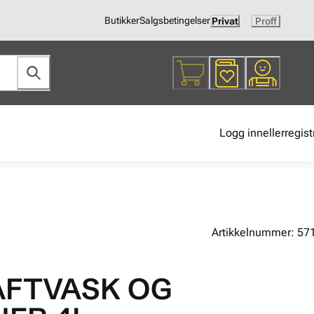
Butikker
Salgsbetingelser
Privat
Proff
Logg inn
eller
regist
Artikkelnummer: 57
AFTVASK OG