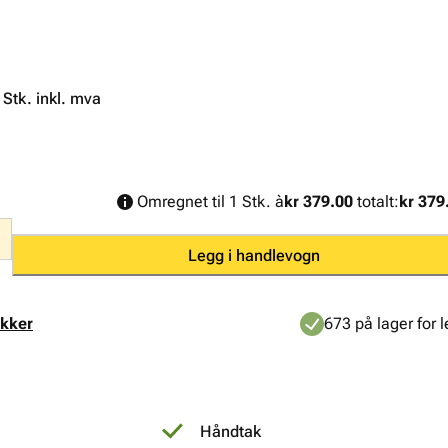
. Stk. inkl. mva
Omregnet til 1 Stk. à
kr 379.00
totalt:
kr 379
Legg i handlevogn
ikker
673 på lager for l
Håndtak