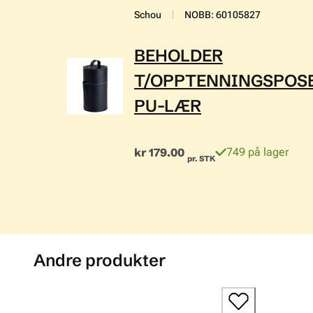
Schou
NOBB
:
60105827
BEHOLDER
T/OPPTENNINGSPOS
PU-LÆR
kr 179.00
749 på lager
pr. STK
Andre produkter