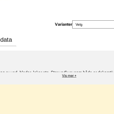
Varianter
 data
aring av ved, blader, leker etc. Stor vedkurv som både er dekorat
Vis mer +
 Størrelse B50xD48xH38cm.