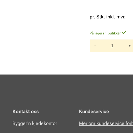
pr. Stk. inkl. mva
På lager i 1 butikker
-
+
Kontakt oss
Kundeservice
Bygger'n kjedekontor
Mer om kundeservice for