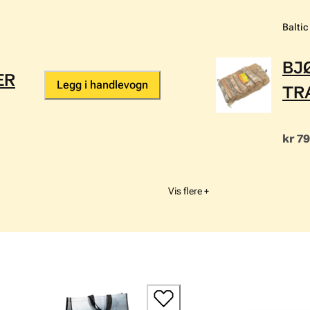
Baltic
BJ
ER
Legg i handlevogn
TR
kr 7
Vis flere +