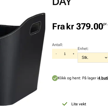
DAY
Fra
kr 379.00
pr
Antall
:
Enhet
:
-
+
Klikk og hent:
På lager i
4 but
Lite vekt