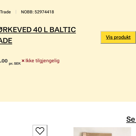
 Trade
NOBB
:
52974418
ØRKEVED 40 L BALTIC
Vis produkt
ADE
9.00
Ikke tilgjengelig
pr. SEK
Se