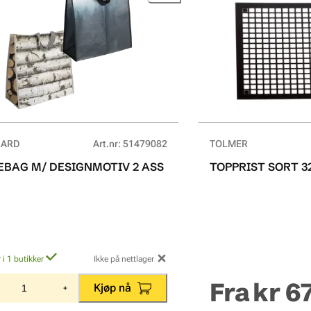
GARD
Art.nr
:
51479082
TOLMER
BAG M/ DESIGNMOTIV 2 ASS
TOPPRIST SORT 
 i 1 butikker
Ikke på nettlager
Fra
kr 6
Kjøp nå
+