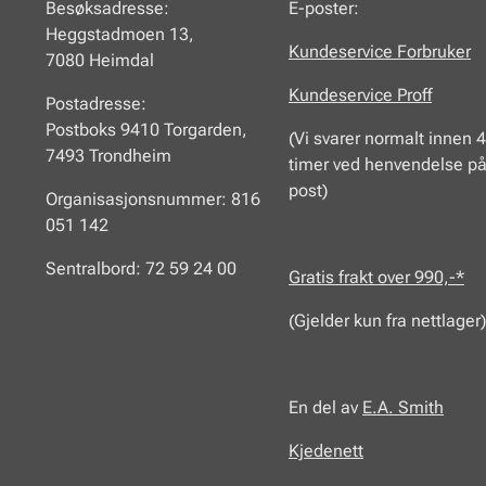
Besøksadresse:
E-poster:
Heggstadmoen 13,
Kundeservice Forbruker
7080 Heimdal
Kundeservice Proff
Postadresse:
Postboks 9410 Torgarden,
(Vi svarer normalt innen 
7493 Trondheim
timer ved henvendelse på
post)
Organisasjonsnummer: 816
051 142
Sentralbord: 72 59 24 00
Gratis frakt over 990,-*
(Gjelder kun fra nettlager)
En del av
E.A.
Smith
Kjedenett