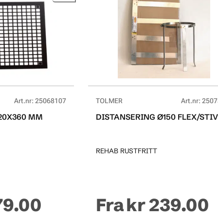
Art.nr
:
25068107
TOLMER
Art.nr
:
2507
320X360 MM
DISTANSERING Ø150 FLEX/STI
REHAB RUSTFRITT
79.00
Fra
kr 239.00