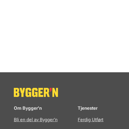
Om Bygger'n
Tjenester
Bli en del av Bygger'n
Ferdig Utført