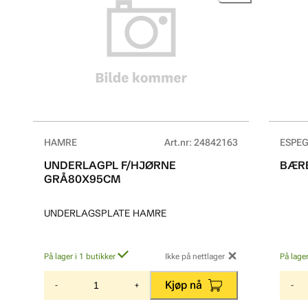
HAMRE
Art.nr
:
24842163
ESPE
UNDERLAGPL F/HJØRNE
BÆRE
GRÅ80X95CM
UNDERLAGSPLATE HAMRE
På lager i 1 butikker
Ikke på nettlager
På lager
Kjøp nå
-
+
-