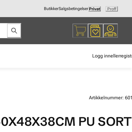
Butikker
Salgsbetingelser
Privat
Proff
Logg inn
eller
regist
Artikkelnummer: 60
50X48X38CM PU SORT