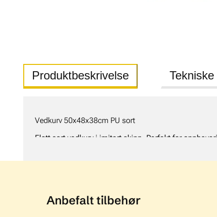
Produktbeskrivelse
Tekniske
Vedkurv 50x48x38cm PU sort
Flott sort vedkurv i imitert skinn. Perfekt for oppbev
den enkelt kan flyttes på og brukes som vedbærer.
Anbefalt tilbehør