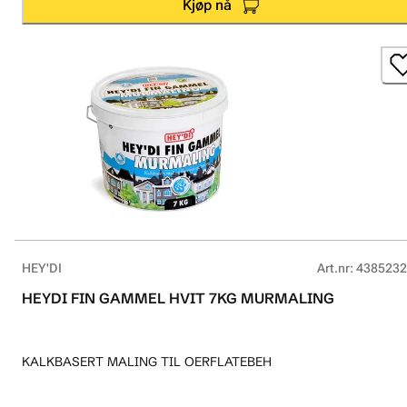
Kjøp nå
HEY'DI
Art.nr
:
4385232
HEYDI FIN GAMMEL HVIT 7KG MURMALING
KALKBASERT MALING TIL OERFLATEBEH