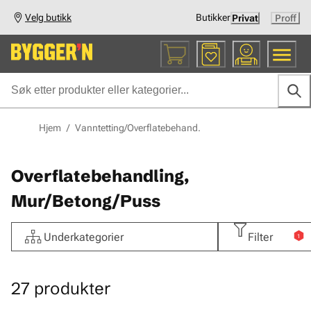
Velg butikk
Butikker
Privat
Proff
Hjem
/
Vanntetting/Overflatebehand.
Overflatebehandling,
Mur/Betong/Puss
Underkategorier
Filter
1
27
produkter