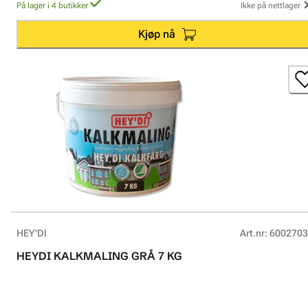
På lager i 4 butikker
Ikke på nettlager
Kjøp nå
HEY'DI
Art.nr
:
6002703
HEYDI KALKMALING GRÅ 7 KG