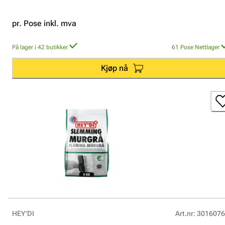
pr. Pose inkl. mva
På lager i 42 butikker
61
Pose
Nettlager
Kjøp nå
HEY'DI
Art.nr
:
3016076