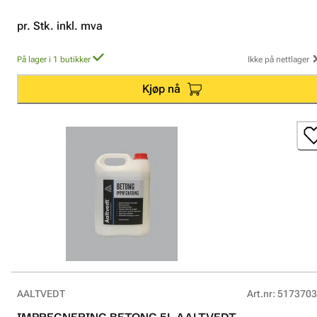
pr. Stk. inkl. mva
På lager i 1 butikker
Ikke på nettlager
Kjøp nå
AALTVEDT
Art.nr
:
5173703
IMPREGNERING BETONG 5L AALTVEDT