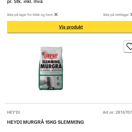
pr. Stk. inkl. mva
Ikke på lager for klikk og hent
Ikke på nettlager
Vis produkt
HEY'DI
Art.nr
:
2816707
HEYDI MURGRÅ 15KG SLEMMING