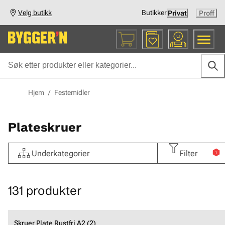
Velg butikk
Butikker
Privat
Proff
Hjem
/
Festemidler
Plateskruer
Underkategorier
Filter
1
131
produkter
Skruer Plate Rustfri A2 (2)