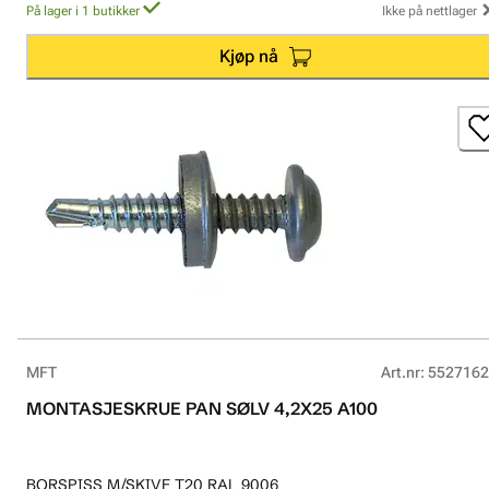
På lager i 1 butikker
Ikke på nettlager
Kjøp nå
MFT
Art.nr
:
5527162
MONTASJESKRUE PAN SØLV 4,2X25 A100
BORSPISS M/SKIVE T20 RAL 9006