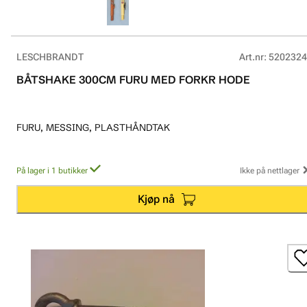
LESCHBRANDT
Art.nr
:
5202324
BÅTSHAKE 300CM FURU MED FORKR HODE
FURU, MESSING, PLASTHÅNDTAK
På lager i 1 butikker
Ikke på nettlager
Kjøp nå