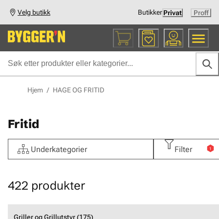
Velg butikk
Butikker
Privat
Proff
Hjem
/
HAGE OG FRITID
Fritid
Underkategorier
Filter
1
422
produkter
Griller og Grillutstyr (175)