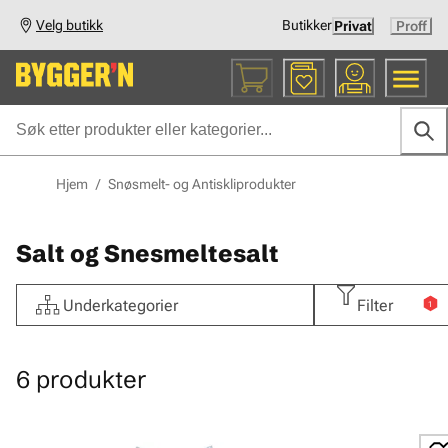
Velg butikk
Butikker
Privat
Proff
Hjem
/
Snøsmelt- og Antiskliprodukter
Salt og Snesmeltesalt
Underkategorier
Filter
1
6
produkter