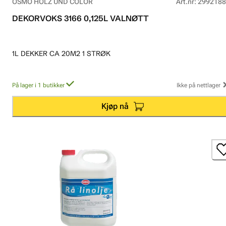
OSMO HOLZ UND COLOR
Art.nr
:
2992188
DEKORVOKS 3166 0,125L VALNØTT
1L DEKKER CA 20M2 1 STRØK
På lager i 1 butikker
Ikke på nettlager
Kjøp nå