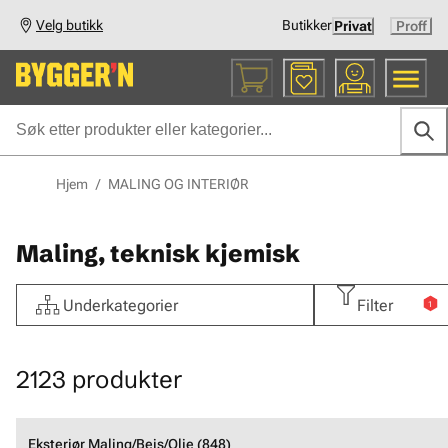
Velg butikk
Butikker
Privat
Proff
Hjem
/
MALING OG INTERIØR
Maling, teknisk kjemisk
Underkategorier
Filter
1
2123
produkter
Eksteriør Maling/Beis/Olje (848)