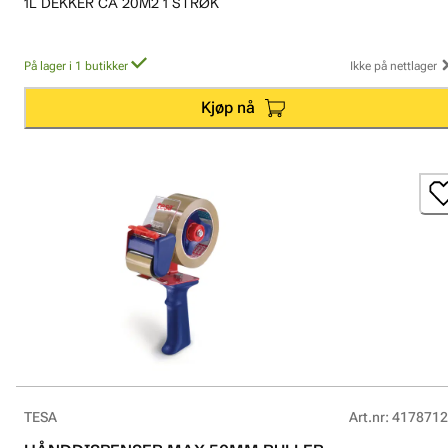
1L DEKKER CA 20M2 1 STRØK
På lager i 1 butikker
Ikke på nettlager
Kjøp nå
TESA
Art.nr
:
4178712