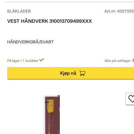
BLÅKLÄDER
Art.nr
:
4301592
VEST HÅNDVERK 310013709499XXX
HÅNDVERKGRÅ/SVART
På lager i 1 butikker
Ikke på nettlager
Kjøp nå