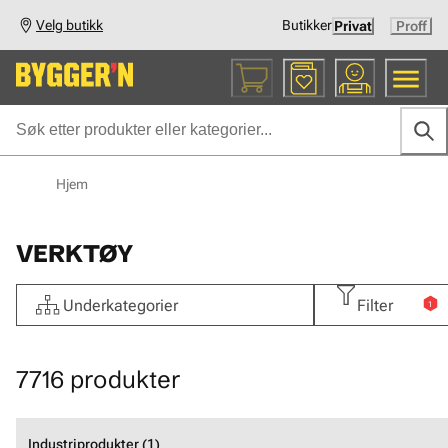
Velg butikk
Butikker
Privat
Proff
Hjem
VERKTØY
Underkategorier
Filter
1
7716
produkter
Industriprodukter (1)