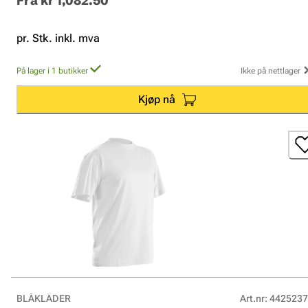
Fra
kr 1,082.50
pr. Stk. inkl. mva
På lager i 1 butikker
Ikke på nettlager
Kjøp nå
BLÅKLÄDER
Art.nr
:
4425237