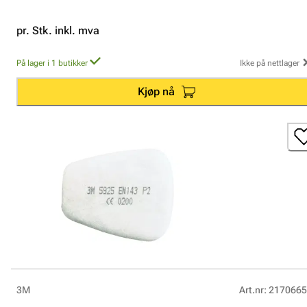
pr. Stk. inkl. mva
På lager i 1 butikker
Ikke på nettlager
Kjøp nå
3M
Art.nr
:
2170665