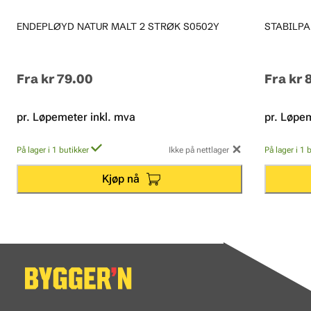
ENDEPLØYD NATUR MALT 2 STRØK S0502Y
STABILPA
Fra
kr 79.00
Fra
kr 
pr. Løpemeter inkl. mva
pr. Løpem
På lager i 1 butikker
Ikke på nettlager
På lager i 1 
Kjøp nå