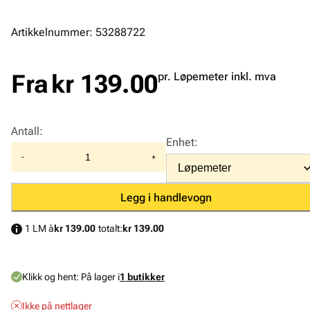
Artikkelnummer: 53288722
Fra
kr 139.00
pr. Løpemeter inkl. mva
Antall
:
Enhet
:
-
+
Legg i handlevogn
1 LM à
kr 139.00
totalt:
kr 139.00
Klikk og hent:
På lager i
1 butikker
Ikke på nettlager