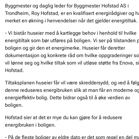
Byggmester og daglig leder for Byggmester Hofstad AS i
Trondheim, Roy Hofstad, er en kvalifisert energirådgiver og h
merket en økning i henvendelser når det gjelder energitiltak.
- Vi bistår huseier med å kartlegge behov i henhold til hvilke
energitiltak som bør utføres på boligen. Vi ser på tilstanden 
boligen og gir den et energimerke. Huseier får deretter
dokumentasjon og konkrete råd om hvilke oppgraderinger s
vil lønne seg og hvilke tiltak som vil utløse støtte fra Enova, s
Hofstad.
Tiltaksplanen huseier får vil være skreddersydd, og ved å føl
denne reduseres energibruken slik at man får en moderne o
energieffektiv bolig. Dette bidrar også til å øke verdien av
boligen.
Hofstad sier at det er mye du kan gjøre for å redusere
energibruken i boligen.
- På de fleste boliger av eldre dato er det som regel en del 