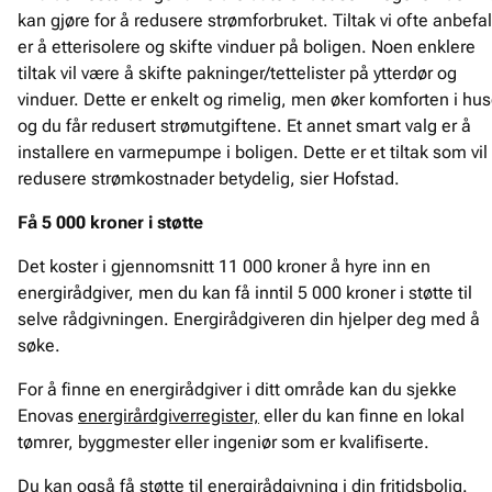
kan gjøre for å redusere strømforbruket. Tiltak vi ofte anbefa
er å etterisolere og skifte vinduer på boligen. Noen enklere
tiltak vil være å skifte pakninger/tettelister på ytterdør og
vinduer. Dette er enkelt og rimelig, men øker komforten i hus
og du får redusert strømutgiftene. Et annet smart valg er å
installere en varmepumpe i boligen. Dette er et tiltak som vil
redusere strømkostnader betydelig, sier Hofstad.
Få 5 000 kroner i støtte
Det koster i gjennomsnitt 11 000 kroner å hyre inn en
energirådgiver, men du kan få inntil 5 000 kroner i støtte til
selve rådgivningen. Energirådgiveren din hjelper deg med å
søke.
For å finne en energirådgiver i ditt område kan du sjekke
Enovas
energirårdgiverregister,
eller du kan finne en lokal
tømrer, byggmester eller ingeniør som er kvalifiserte.
Du kan også få støtte til energirådgivning i din fritidsbolig.