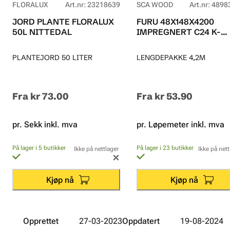
FLORALUX
Art.nr
:
23218639
SCA WOOD
Art.nr
:
4898
JORD PLANTE FLORALUX
FURU 48X148X4200
50L NITTEDAL
IMPREGNERT C24 K-
VIRKE
PLANTEJORD 50 LITER
LENGDEPAKKE 4,2M
Fra
kr 73.00
Fra
kr 53.90
pr. Sekk inkl. mva
pr. Løpemeter inkl. mva
På lager i 5 butikker
På lager i 23 butikker
Ikke på nettlager
Ikke på nett
Kjøp nå
Kjøp nå
Opprettet
27-03-2023
Oppdatert
19-08-2024