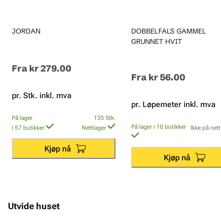
JORDAN
DOBBELFALS GAMMEL
GRUNNET HVIT
Fra
kr 279.00
Fra
kr 56.00
pr. Stk. inkl. mva
pr. Løpemeter inkl. mva
På lager
135
Stk.
På lager i 10 butikker
i 57 butikker
Nettlager
Ikke på nett
Kjøp nå
Kjøp nå
Utvide huset