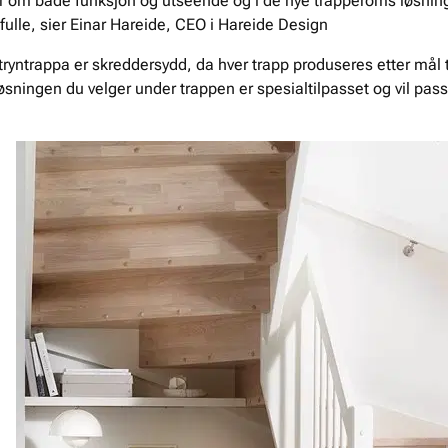
 om både funksjon og utseende og i de nye trapperoms løsning
t fulle, sier Einar Hareide, CEO i Hareide Design
Stryntrappa er skreddersydd, da hver trapp produseres etter mål t
løsningen du velger under trappen er spesialtilpasset og vil pa