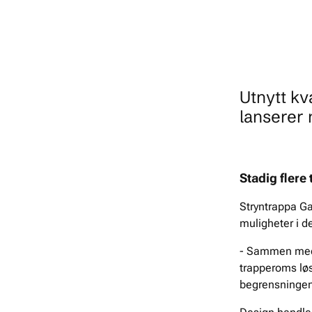
Utnytt kv
lanserer 
Stadig flere 
Stryntrappa G
muligheter i d
- Sammen med H
trapperoms løs
begrensninge