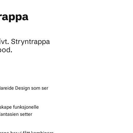
trappa
vt. Stryntrappa
bod.
Hareide Design som ser
 skape funksjonelle
antasien setter