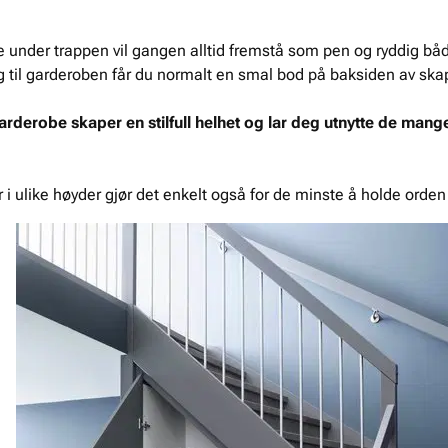
under trappen vil gangen alltid fremstå som pen og ryddig båd
legg til garderoben får du normalt en smal bod på baksiden av sk
arderobe skaper en stilfull helhet og lar deg utnytte de man
r i ulike høyder gjør det enkelt også for de minste å holde orde