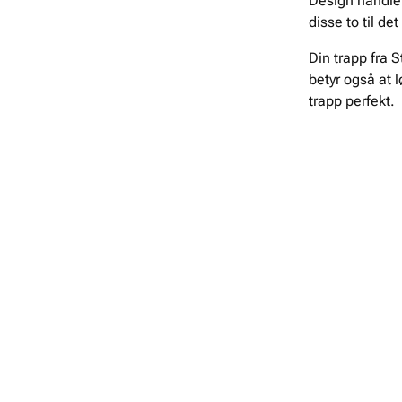
Design handler
disse to til de
Din trapp fra 
betyr også at 
trapp perfekt.