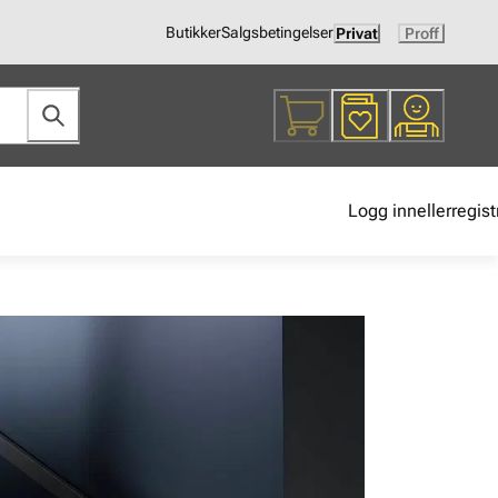
Butikker
Salgsbetingelser
Privat
Proff
Logg inn
eller
regist