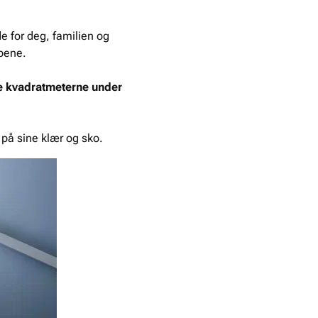
e for deg, familien og
apene.
ge kvadratmeterne under
n på sine klær og sko.