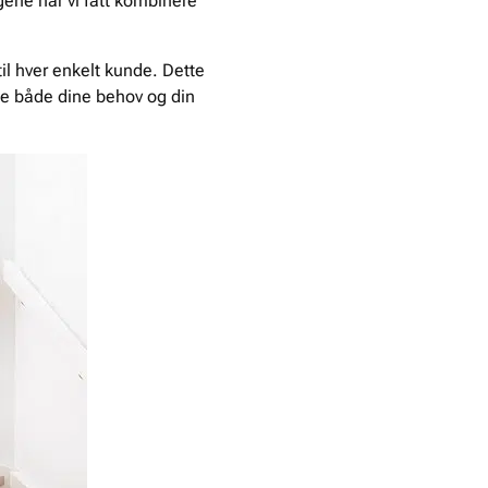
ene har vi fått kombinere
il hver enkelt kunde. Dette
sse både dine behov og din