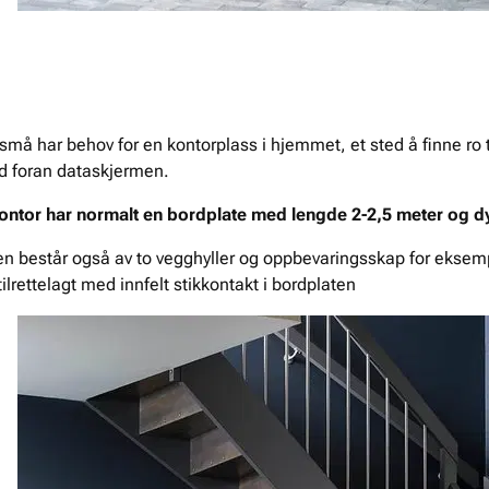
små har behov for en kontorplass i hjemmet, et sted å finne ro ti
tid foran dataskjermen.
ontor har normalt en bordplate med lengde 2-2,5 meter og d
n består også av to vegghyller og oppbevaringsskap for eksempe
 tilrettelagt med innfelt stikkontakt i bordplaten