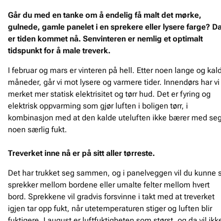
Går du med en tanke om å endelig få malt det mørke,
gulnede, gamle panelet i en sprekere eller lysere farge? D
er tiden kommet nå. Senvinteren er nemlig et optimalt
tidspunkt for å male treverk.
I februar og mars er vinteren på hell. Etter noen lange og kal
måneder, går vi mot lysere og varmere tider. Innendørs har vi
merket mer statisk elektrisitet og tørr hud. Det er fyring og
elektrisk oppvarming som gjør luften i boligen tørr, i
kombinasjon med at den kalde uteluften ikke bærer med se
noen særlig fukt.
Treverket inne nå er på sitt aller tørreste.
Det har trukket seg sammen, og i panelveggen vil du kunne 
sprekker mellom bordene eller umalte felter mellom hvert
bord. Sprekkene vil gradvis forsvinne i takt med at treverket
igjen tar opp fukt, når utetemperaturen stiger og luften blir
fuktigere. I august er luftfuktigheten som størst, og da vil ikk