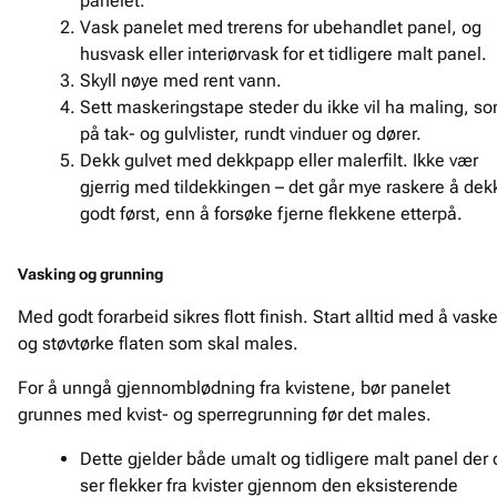
panelet.
Vask panelet med trerens for ubehandlet panel, og
husvask eller interiørvask for et tidligere malt panel.
Skyll nøye med rent vann.
Sett maskeringstape steder du ikke vil ha maling, s
på tak- og gulvlister, rundt vinduer og dører.
Dekk gulvet med dekkpapp eller malerfilt. Ikke vær
gjerrig med tildekkingen – det går mye raskere å dek
godt først, enn å forsøke fjerne flekkene etterpå.
Vasking og grunning
Med godt forarbeid sikres flott finish. Start alltid med å vask
og støvtørke flaten som skal males.
For å unngå gjennomblødning fra kvistene, bør panelet
grunnes med kvist- og sperregrunning før det males.
Dette gjelder både umalt og tidligere malt panel der 
ser flekker fra kvister gjennom den eksisterende