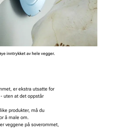
øye inntrykket av hele vegger.
et, er ekstra utsatte for
- uten at det oppstår
slike produkter, må du
for å male om.
eller veggene på soverommet,