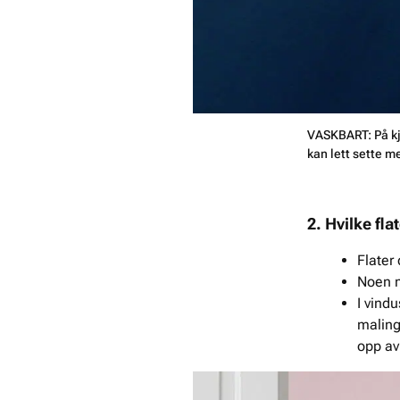
VASKBART: På kjø
kan lett sette m
2. Hvilke fl
Flater
Noen m
I vind
maling
opp av