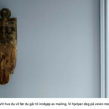
Vit hva du vil før du går til innkjøp av maling. Vi hjelper deg på veien me