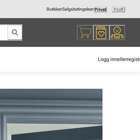
Butikker
Salgsbetingelser
Privat
Proff
Logg inn
eller
regist