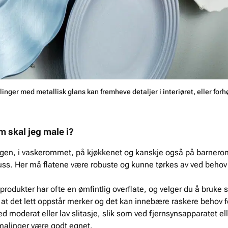
ger med metallisk glans kan fremheve detaljer i interiøret, eller forh
om skal jeg male i?
en, i vaskerommet, på kjøkkenet og kanskje også på barneromm
uss. Her må flatene være robuste og kunne tørkes av ved behov 
rodukter har ofte en ømfintlig overflate, og velger du å bruke 
at det lett oppstår merker og det kan innebære raskere behov 
 moderat eller lav slitasje, slik som ved fjernsynsapparatet 
malinger være godt egnet.