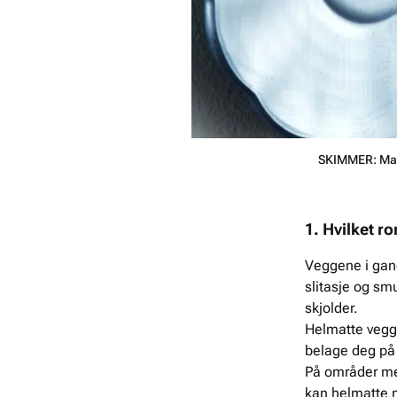
SKIMMER: Malin
1. Hvilket r
Veggene i gang
slitasje og sm
skjolder.
Helmatte veggp
belage deg på 
På områder med
kan helmatte 