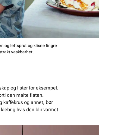
n og fettsprut og klisne fingre
strakt vaskbarhet.
skap og lister for eksempel.
rti den malte flaten.
og kaffekrus og annet, bør
klebrig hvis den blir varmet