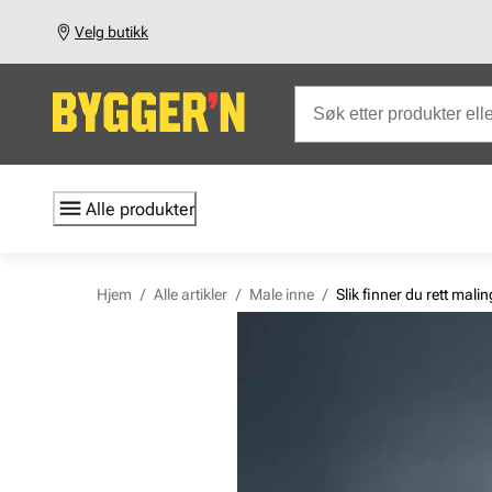
Velg butikk
Alle produkter
Hjem
/
Alle artikler
/
Male inne
/
Slik finner du rett malin