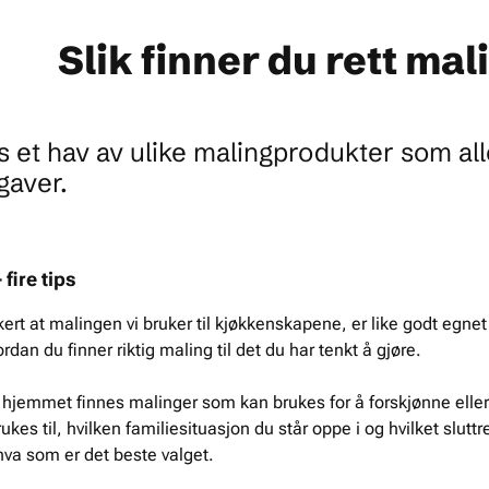
Slik finner du rett mal
s et hav av ulike malingprodukter som al
gaver.
 fire tips
kert at malingen vi bruker til kjøkkenskapene, er like godt egnet 
ordan du finner riktig maling til det du har tenkt å gjøre.
r i hjemmet finnes malinger som kan brukes for å forskjønne ell
es til, hvilken familiesituasjon du står oppe i og hvilket sluttr
hva som er det beste valget.