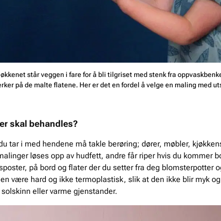
kkenet står veggen i fare for å bli tilgriset med stenk fra oppvaskbenke
erker på de malte flatene. Her er det en fordel å velge en maling med ut
ater skal behandles?
 du tar i med hendene må takle berøring; dører, møbler, kjøkken
alinger løses opp av hudfett, andre får riper hvis du kommer bo
usposter, på bord og flater der du setter fra deg blomsterpotter 
en være hard og ikke termoplastisk, slik at den ikke blir myk og 
 solskinn eller varme gjenstander.