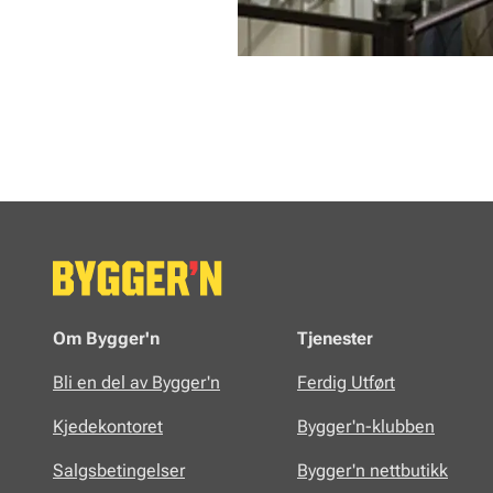
Om Bygger'n
Tjenester
Bli en del av Bygger'n
Ferdig Utført
Kjedekontoret
Bygger'n-klubben
Salgsbetingelser
Bygger'n nettbutikk