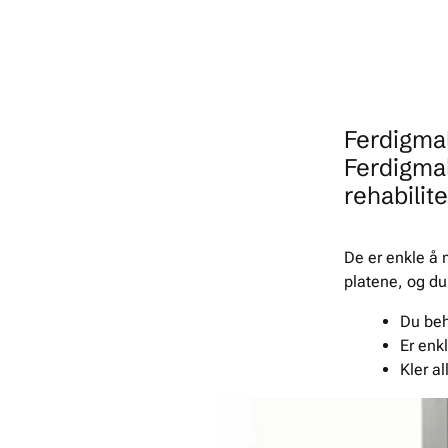
Ferdigmal
Ferdigmal
rehabilite
De er enkle å 
platene, og d
Du beh
Er enk
Kler a