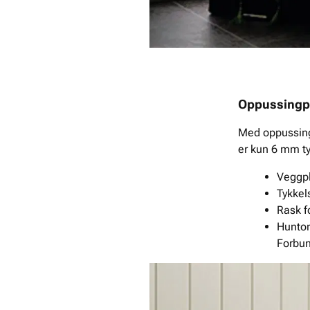
Oppussingp
Med oppussings
er kun 6 mm ty
Veggpl
Tykkel
Rask f
Hunton
Forbu