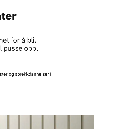
ater
t for å bli.
l pusse opp,
ister og sprekkdannelser i