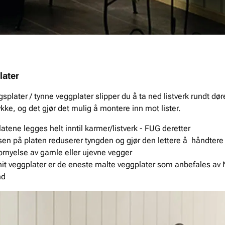
later
plater / tynne veggplater slipper du å ta ned listverk rundt dø
kke, og det gjør det mulig å montere inn mot lister.
atene legges helt inntil karmer/listverk - FUG deretter
sen på platen reduserer tyngden og gjør den lettere å håndte
ornyelse av gamle eller ujevne vegger
it veggplater er de eneste malte veggplater som anbefales av 
nd