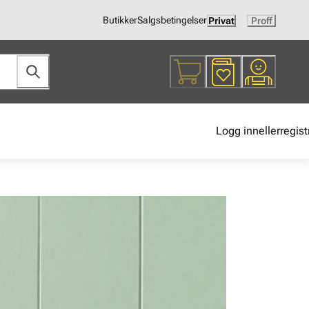
Butikker
Salgsbetingelser
Privat
Proff
Logg inn
eller
regist