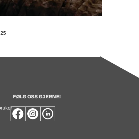
025
FØLG OSS GJERNE!
bruker