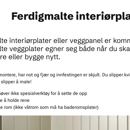
Ferdigmalte interiørpl
te interiørplater eller veggpanel er komme
te veggplater egner seg både når du ska
re eller bygge nytt.
montere, har not og fjær og innfestingen er skjult. Du slipper kv
u slipper å male!
øver ikke spesialverktøy for å sette de opp
le å holde rene
lle rom (ikke våtrom som må ha baderomsplater)