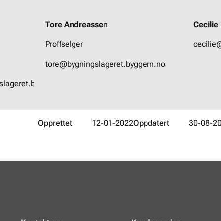
Tore Andreasse
n
Cecili
Proffselger
cecilie
tore@bygningslageret.byggern.no
lageret.byggern.no
Opprettet
12-01-2022
Oppdatert
30-08-2