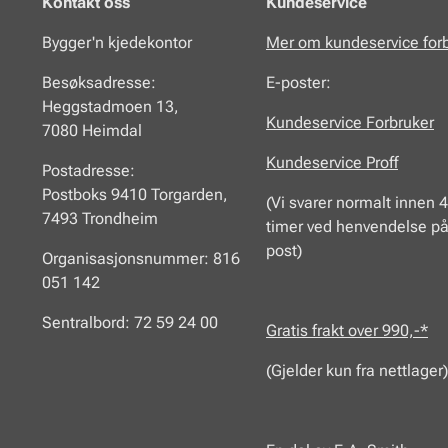
Kontakt oss
Kundeservice
Bygger'n kjedekontor
Mer om kundeservice for
Besøksadresse:
E-poster:
Heggstadmoen 13,
Kundeservice Forbruker
7080 Heimdal
Kundeservice Proff
Postadresse:
Postboks 9410 Torgarden,
(Vi svarer normalt innen 
7493 Trondheim
timer ved henvendelse på
post)
Organisasjonsnummer: 816
051 142
Sentralbord: 72 59 24 00
Gratis frakt over 990,-*
(Gjelder kun fra nettlager)