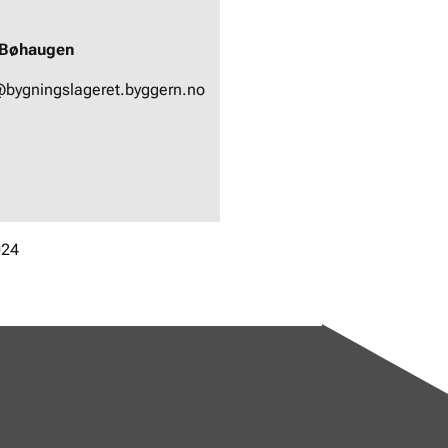
e Bøhaugen
@bygningslageret.byggern.no
024