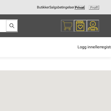
Butikker
Salgsbetingelser
Privat
Proff
Logg inn
eller
regist