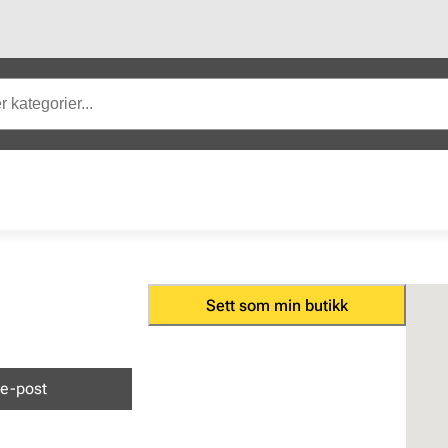
Sett som min butikk
e-post