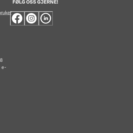
FØLG OSS GJERNE!
bruker
48
 e-