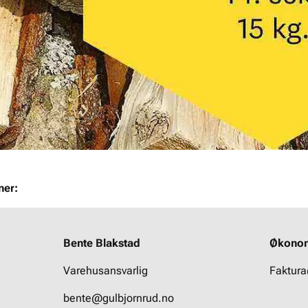
ner:
Bente Blakstad
Økonom
Varehusansvarlig
Faktura
bente@gulbjornrud.no