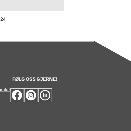
024
FØLG OSS GJERNE!
bruker