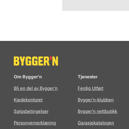
Om Bygger'n
Tjenester
Bli en del av Bygger'n
Ferdig Utført
Kjedekontoret
Bygger'n-klubben
Salgsbetingelser
Bygger'n nettbutikk
Personvernerklæring
Garasjekatalogen