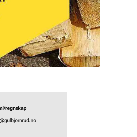
i/regnskap
@gulbjornrud.no