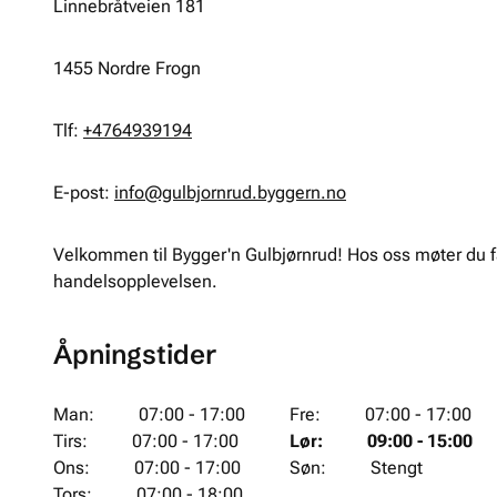
Linnebråtveien 181
1455
Nordre Frogn
Tlf:
+4764939194
E-post:
info@gulbjornrud.byggern.no
Velkommen til Bygger'n Gulbjørnrud! Hos oss møter du f
handelsopplevelsen.
Åpningstider
Man
:
07:00 - 17:00
Fre
:
07:00 - 17:00
Tirs
:
07:00 - 17:00
Lør
:
09:00 - 15:00
Ons
:
07:00 - 17:00
Søn
:
Stengt
Tors
:
07:00 - 18:00