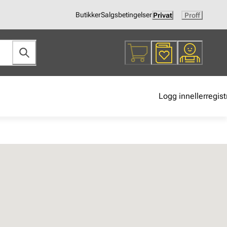
Butikker
Salgsbetingelser
Privat
Proff
Logg inn
eller
regist