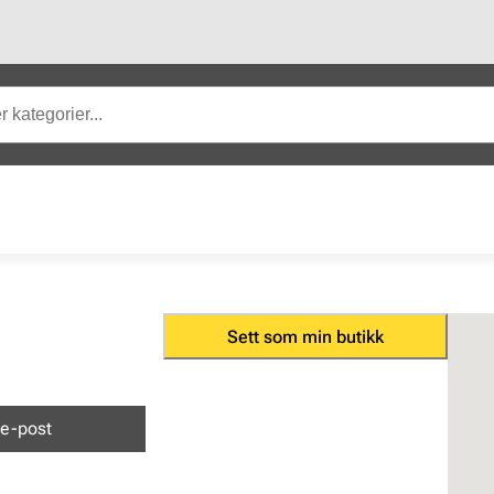
Sett som min butikk
e-post