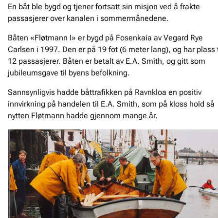
En båt ble bygd og tjener fortsatt sin misjon ved å frakte
passasjerer over kanalen i sommermånedene.
Båten «Fløtmann I» er bygd på Fosenkaia av Vegard Rye
Carlsen i 1997. Den er på 19 fot (6 meter lang), og har plass t
12 passasjerer. Båten er betalt av E.A. Smith, og gitt som
jubileumsgave til byens befolkning.
Sannsynligvis hadde båttrafikken på Ravnkloa en positiv
innvirkning på handelen til E.A. Smith, som på kloss hold så
nytten Fløtmann hadde gjennom mange år.