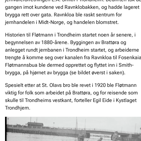
gangen imot kundene ved Ravnklobakken, og hadde lageret 
brygga rett over gata. Ravnkloa ble raskt sentrum for
jernhandelen i Midt-Norge, og handelen blomstret.
Historien til Fløtmann i Trondheim startet noen år senere, i
begynnelsen av 1880-årene. Byggingen av Brattøra og
anlegget rundt jernbanen i Trondheim startet, og arbeiderne
trengte å komme seg over kanalen fra Ravnkloa til Fosenkaia
Fløtmannsbua ble dermed opprettet og flyttet inn i Smith-
brygga, på hjørnet av brygga (se bildet øverst i saken).
Spesielt etter at St. Olavs bro ble revet i 1920 ble Fløtmann
viktig for folk som arbeidet på Brattøra, og for reisende som
skulle til Trondheims vestkant, forteller Egil Eide i Kystlaget
Trondhjem.