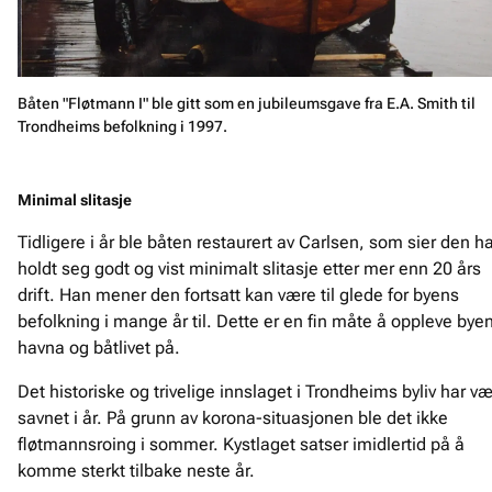
Båten "Fløtmann I" ble gitt som en jubileumsgave fra E.A. Smith til
Trondheims befolkning i 1997.
Minimal slitasje
Tidligere i år ble båten restaurert av Carlsen, som sier den h
holdt seg godt og vist minimalt slitasje etter mer enn 20 års
drift. Han mener den fortsatt kan være til glede for byens
befolkning i mange år til. Dette er en fin måte å oppleve bye
havna og båtlivet på.
Det historiske og trivelige innslaget i Trondheims byliv har væ
savnet i år. På grunn av korona-situasjonen ble det ikke
fløtmannsroing i sommer. Kystlaget satser imidlertid på å
komme sterkt tilbake neste år.