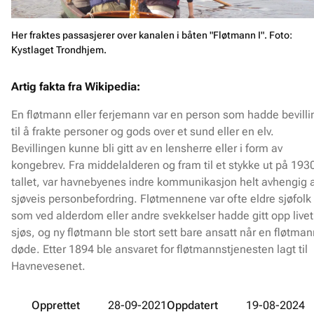
Her fraktes passasjerer over kanalen i båten "Fløtmann I". Foto:
Kystlaget Trondhjem.
Artig fakta fra Wikipedia:
En fløtmann eller ferjemann var en person som hadde bevilli
til å frakte personer og gods over et sund eller en elv.
Bevillingen kunne bli gitt av en lensherre eller i form av
kongebrev. Fra middelalderen og fram til et stykke ut på 193
tallet, var havnebyenes indre kommunikasjon helt avhengig 
sjøveis personbefordring. Fløtmennene var ofte eldre sjøfolk
som ved alderdom eller andre svekkelser hadde gitt opp livet 
sjøs, og ny fløtmann ble stort sett bare ansatt når en fløtma
døde. Etter 1894 ble ansvaret for fløtmannstjenesten lagt til
Havnevesenet.
Opprettet
28-09-2021
Oppdatert
19-08-2024