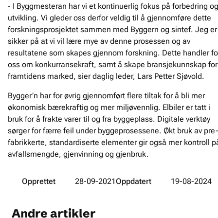
- I Byggmesteran har vi et kontinuerlig fokus på forbedring o
utvikling. Vi gleder oss derfor veldig til å gjennomføre dette
forskningsprosjektet sammen med Byggern og sintef. Jeg er
sikker på at vi vil lære mye av denne prosessen og av
resultatene som skapes gjennom forskning. Dette handler fo
oss om konkurransekraft, samt å skape bransjekunnskap for
framtidens marked, sier daglig leder, Lars Petter Sjøvold.
Bygger’n har for øvrig gjennomført flere tiltak for å bli mer
økonomisk bærekraftig og mer miljøvennlig. Elbiler er tatt i
bruk for å frakte varer til og fra byggeplass. Digitale verktøy
sørger for færre feil under byggeprosessene. Økt bruk av pre
fabrikkerte, standardiserte elementer gir også mer kontroll p
avfallsmengde, gjenvinning og gjenbruk.
Opprettet
28-09-2021
Oppdatert
19-08-2024
Andre artikler