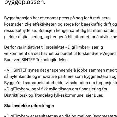
byggeplassen.
Byggebransjen har et enormt press på seg for å redusere
kostnader, øke effektiviteten og sørge for bærekraftig drift og
ressursutnyttelse. Bransjen henger samtidig litt etter når det
gjelder digitalisering, og trenger å bli utfordret for å utvikle s
Derfor var initiativet til prosjektet «DigiTimber» særlig
velkomment da det havnet på bordet til forsker Sven-Vegard
Buer ved SINTEF Teknologiledelse.
- Vi i SINTEF synes det er spennende å jobbe sammen med 
så nytenkende og innovative partnere som Byggmesteran og
Bygger'n. I samarbeid utarbeidet vi søknaden om forprosjekt
«DigiTimber», og vi fikk nylig tilsagn om finansiering fra
DistriktForsk og Trøndelag fylkeskommune, sier Buer.
Skal avdekke utfordringer
«DigiTimber» er resultatet av en dialog mellom Byggmester