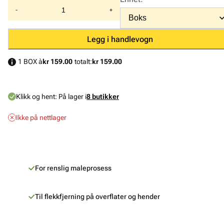
-
+
Legg i handlevogn
1 BOX à
kr 159.00
totalt:
kr 159.00
Klikk og hent:
På lager i
8 butikker
Ikke på nettlager
For renslig maleprosess
Til flekkfjerning på overflater og hender