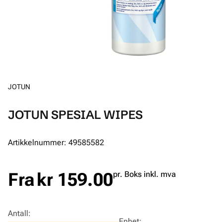
JOTUN
JOTUN SPESIAL WIPES
Artikkelnummer: 49585582
Fra
kr 159.00
pr. Boks inkl. mva
Antall
:
Enhet
: