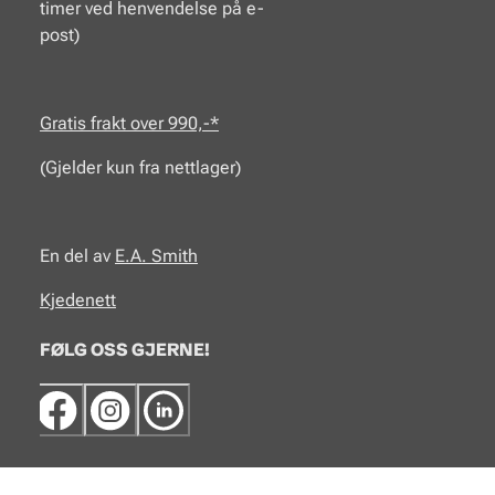
timer ved henvendelse på e-
post)
Gratis frakt over 990,-*
(Gjelder kun fra nettlager)
En del av
E.A.
Smith
Kjedenett
FØLG OSS GJERNE!