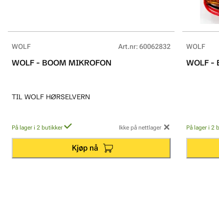
WOLF
Art.nr
:
60062832
WOLF
WOLF - BOOM MIKROFON
WOLF - 
TIL WOLF HØRSELVERN
På lager i 2 butikker
Ikke på nettlager
På lager i 2 
Kjøp nå