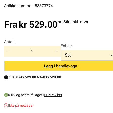
Artikkelnummer: 53373774
Fra
kr 529.00
pr. Stk. inkl. mva
Antall
:
Enhet
:
-
+
Legg i handlevogn
1 STK à
kr 529.00
totalt:
kr 529.00
Klikk og hent:
På lager i
11 butikker
Ikke på nettlager