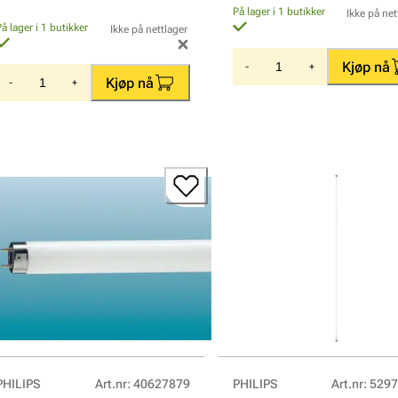
På lager i 1 butikker
Ikke på net
På lager i 1 butikker
Ikke på nettlager
Kjøp nå
-
+
Kjøp nå
-
+
PHILIPS
Art.nr
:
40627879
PHILIPS
Art.nr
:
5297