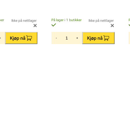
ker
På lager i 1 butikker
Ikke på nettlager
Ikke på nettlager
Kjøp nå
Kjøp nå
+
-
+