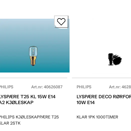
PHILIPS
Art.nr
:
40626087
PHILIPS
Art.nr
:
4628
LYSPÆRE T25 KL 15W E14
LYSPÆRE DECO RØRFO
A2 KJØLESKAP
10W E14
PHILIPS KJØLESKAPPÆRE T25
KLAR 1PK 1000TIMER
KLAR 2STK