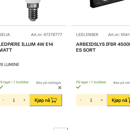
GELIA
Art.nr
:
47378777
LEDLENSER
Art.nr
:
5541
LEDPÆRE ILLUM 4W E14
ARBEIDSLYS IF8R 450
MATT
ES SORT
25 LUMINE
På lager i 1 butikker
På lager i 1 butikker
Ikke på nettlager
Ikke på net
Kjøp nå
Kjøp nå
-
+
-
+