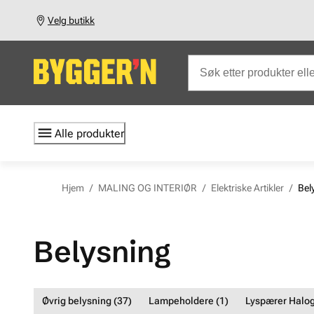
Velg butikk
Alle produkter
Hjem
/
MALING OG INTERIØR
/
Elektriske Artikler
/
Bel
Belysning
Øvrig belysning (37)
Lampeholdere (1)
Lyspærer Halog