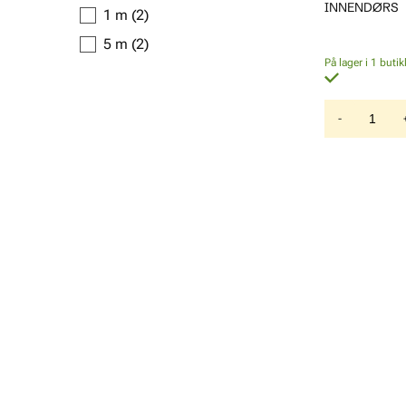
INNENDØRS
1 m
(2)
5 m
(2)
På lager i 1 butik
-