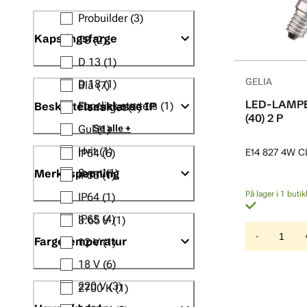
Probuilder
(3)
Kapslingsfarge
T8
(2)
D 13
(1)
GELIA
D 18
(1)
Blå
(7)
LED-LAMPE
Beskyttelsesklasse IP
Ecoclick starters
(1)
Flerfarget
(1)
(40) 2 P
Se alle +
Gul
(1)
Hvit
(1)
E14 827 4W 
IP54
(6)
Merkespenning
Svart
(1)
IP55
(1)
På lager i 1 butik
IP64
(1)
IP65
(4)
3.65 V
(1)
-
Fargetemperatur
12 V
(1)
18 V
(6)
220 V
(3)
2700 K
(1)