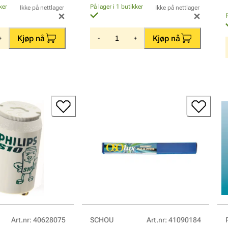
ker
På lager i 1 butikker
Ikke på nettlager
Ikke på nettlager
Kjøp nå
Kjøp nå
+
-
+
Art.nr
:
40628075
SCHOU
Art.nr
:
41090184