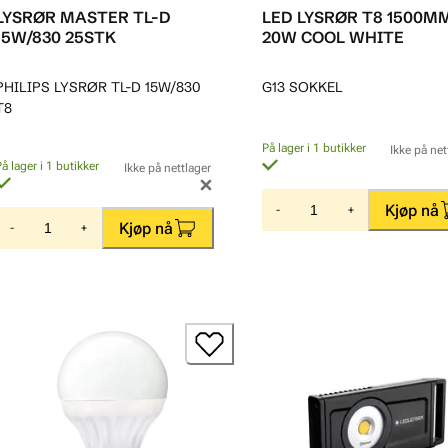
LYSRØR MASTER TL-D
LED LYSRØR T8 1500M
15W/830 25STK
20W COOL WHITE
PHILIPS LYSRØR TL-D 15W/830
G13 SOKKEL
T8
På lager i 1 butikker
Ikke på net
På lager i 1 butikker
Ikke på nettlager
Kjøp nå
-
+
Kjøp nå
-
+