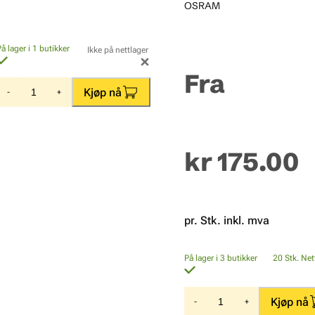
OSRAM
På lager i 1 butikker
Ikke på nettlager
Fra
Kjøp nå
-
+
kr 175.00
pr. Stk. inkl. mva
På lager i 3 butikker
20
Stk.
Net
Kjøp nå
-
+