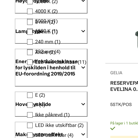
Høyde/dybde
3000 K
(2)
4000 K
(2)
5000 K
(1)
8 mm
(2)
Lampetype
6500 K
(1)
68 mm
(1)
240 mm
(1)
292 mm
(4)
Andre
(2)
Energieffektivitetsklasse
LED ikke utskiftbar
(11)
for lyskilden i henhold til
GELIA
EU-forordning 2019/2015
RESERVEPÆ
EVELINA 0
E
(2)
Hovedlyskilde
5STK/POS
F
(4)
Ikke påkrevd
(1)
På lager i 1 butik
LED ikke utskiftbar
(2)
Maks systemeffekt
LED utskiftbar
(4)