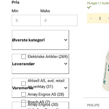
Pris
På lager i 1 butik
Min
Maks
-
Øverste kategori
Elektriske Artikler
(269)
Leverandør
Ahlsell AS, avd. retail
og verktøy
(31)
Varemerke
Arnøy Engros AS
(28)
Bosch AS
(7)
Arnøy Engros
(30)
PHILIPS