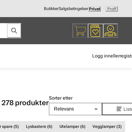
Butikker
Salgsbetingelser
Privat
Proff
Logg inn
eller
regist
Sorter etter
278
produkter
List
 spare (5)
Lyskastere (6)
Utelamper (6)
Vegglamper (3)