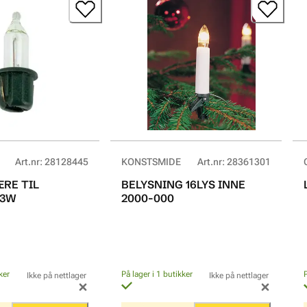
Art.nr
:
28128445
KONSTSMIDE
Art.nr
:
28361301
RE TIL
BELYSNING 16LYS INNE
.3W
2000-000
ker
På lager i 1 butikker
Ikke på nettlager
Ikke på nettlager