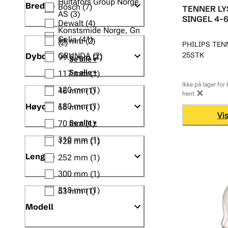
Hultafors Group Norge
Bredde
Bosch
(7)
TENNER LY
AS
(3)
SINGEL 4-
Dewalt
(4)
Konstsmide Norge, Gn
Gelia
(41)
11 mm
(2)
(2)
PHILIPS TEN
25STK
Dybde
GRUNDA
(2)
99.5 mm
(1)
Se alle +
Se alle +
117 mm
(1)
Ikke på lager for 
120 mm
(1)
46 mm
(1)
hent
Høyde
180 mm
(1)
65 mm
(1)
Vi
Se alle +
70 mm
(1)
310 mm
(1)
128 mm
(1)
Lengde
252 mm
(1)
300 mm
(1)
318 mm
(1)
53 mm
(1)
Modell