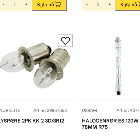
Kjøp nå
Kjøp nå
-
+
-
+
WORKLITE
Art.nr
:
29861663
OSRAM
Art.nr
:
4371
LYSPÆRE 2PK KK-2 3D/3R12
HALOGENRØR ES 120W
78MM R75