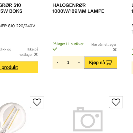
SRØR S10
HALOGENRØR
65W BOKS
1000W/189MM LAMPE
NER S10 220/240V
På lager i 1 butikker
Ikke på nettlager
klikk og
Ikke på
nettlager
Kjøp nå
-
+
s produkt