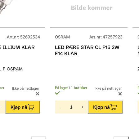
Art.nr
:
52692534
OSRAM
Art.nr
:
47257923
 ILLIUM KLAR
LED PÆRE STAR CL P15 2W
E14 KLAR
CL P OSRAM
ker
På lager i 1 butikker
Ikke på nettlager
Ikke på nettlager
Kjøp nå
Kjøp nå
+
-
+