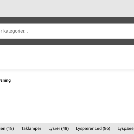
ysning
en (18)
Taklamper
Lysrør (48)
Lyspærer Led (86)
Lyspærer