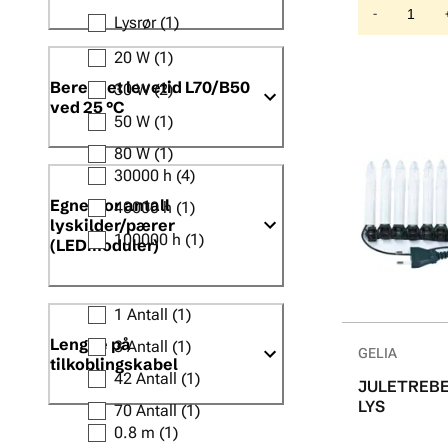
-
Lysrør
(1)
20 W
(1)
Beregnet levetid L70/B50
30 W
(2)
ved 25 °C
50 W
(1)
80 W
(1)
30000 h
(4)
Egnet for antall
40000 h
(1)
lyskilder/pærer
100000 h
(1)
(LEDmoduler)
1 Antall
(1)
Lengde på
3 Antall
(1)
GELIA
tilkoblingskabel
42 Antall
(1)
JULETREBE
LYS
70 Antall
(1)
0.8 m
(1)