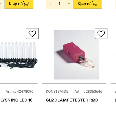
Kjøp nå
Kjøp nå
+
-
+
Art.nr
:
42478096
KONSTSMIDE
Art.nr
:
28363646
LYSNING LED 16
GLØDLAMPETESTER RØD