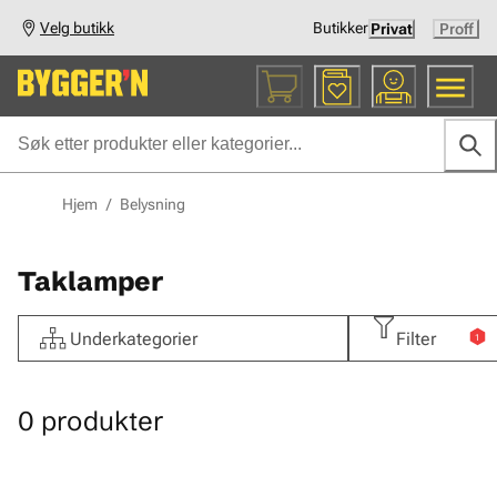
Velg butikk
Butikker
Privat
Proff
Hjem
/
Belysning
Taklamper
Underkategorier
Filter
1
0
produkter