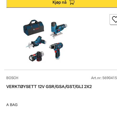
Kjøp nå
BOSCH
Art.nr
:
5690415
VERKTØYSETT 12V GSR/GSA/GST/GLI 2X2
A BAG