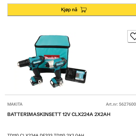
Kjøp nå
MAKITA
Art.nr
:
5627600
BATTERIMASKINSETT 12V CLX224A 2X2AH
TD110 CLX224A DF333 TD110 2X2,0AH