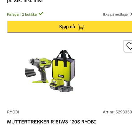
pr. Stk. inkl. mva
På lager i 2 butikker
Ikke på nettlager
Kjøp nå
RYOBI
Art.nr
:
5293350
MUTTERTREKKER R18IW3-120S RYOBI