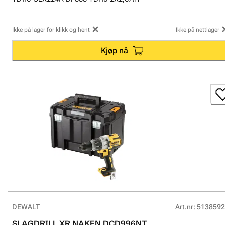
Ikke på lager for klikk og hent
Ikke på nettlager
Kjøp nå
DEWALT
Art.nr
:
5138592
SLAGDRILL XR NAKEN DCD996NT