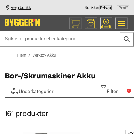
Velg butikk
Butikker
Privat
Proff
Hjem
/
Verktøy Akku
Bor-/Skrumaskiner Akku
Underkategorier
Filter
1
161
produkter