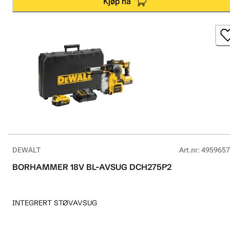
Kjøp nå
DEWALT
Art.nr
:
4959657
BORHAMMER 18V BL-AVSUG DCH275P2
INTEGRERT STØVAVSUG