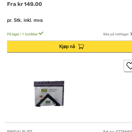
Fra
kr 149.00
pr. Stk. inkl. mva
På lager i 1 butikker
Ikke på nettlager
Kjøp nå
RINDALSLIST
Art.nr
:
4726660