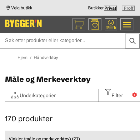
Velg butikk
Butikker
Privat
Proff
Hjem
/
Håndverktøy
Måle og Merkeverktøy
Underkategorier
Filter
1
170
produkter
Vinkler (måle og merkeverktøy) (21)