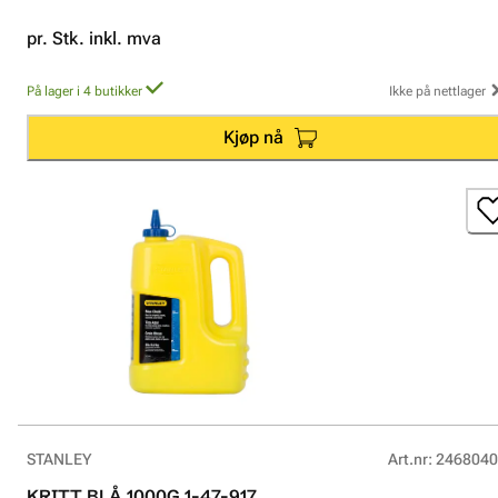
pr. Stk. inkl. mva
På lager i 4 butikker
Ikke på nettlager
Kjøp nå
STANLEY
Art.nr
:
2468040
KRITT BLÅ 1000G 1-47-917