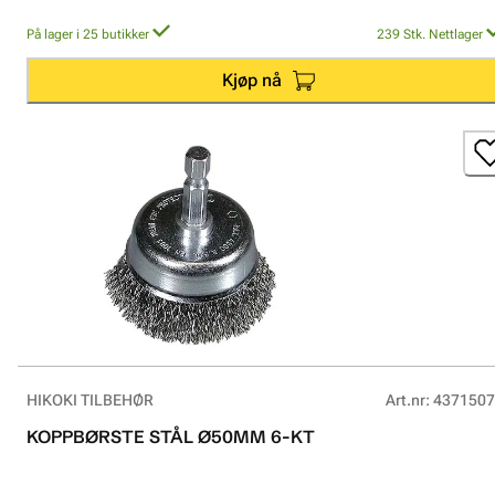
På lager i 25 butikker
239
Stk.
Nettlager
Kjøp nå
HIKOKI TILBEHØR
Art.nr
:
4371507
KOPPBØRSTE STÅL Ø50MM 6-KT