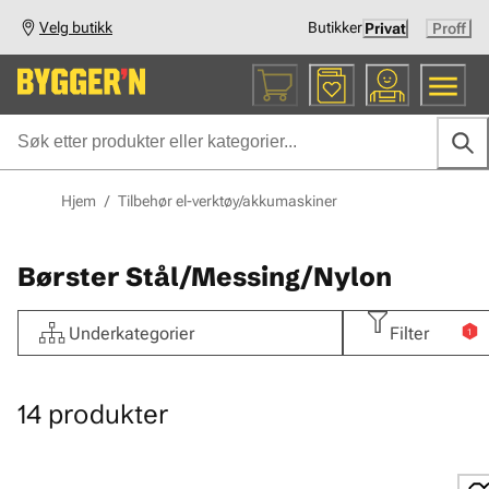
Velg butikk
Butikker
Privat
Proff
Hjem
/
Tilbehør el-verktøy/akkumaskiner
Børster Stål/Messing/Nylon
Underkategorier
Filter
1
14
produkter