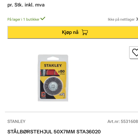
pr. Stk. inkl. mva
På lager i 1 butikker
Ikke på nettlager
Kjøp nå
STANLEY
Art.nr
:
5531608
STÅLBØRSTEHJUL 50X7MM STA36020