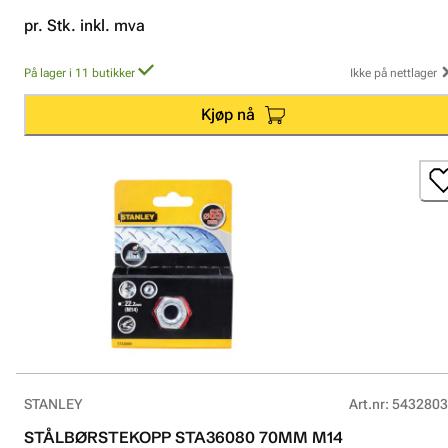
pr. Stk. inkl. mva
På lager i 11 butikker
Ikke på nettlager
Kjøp nå
STANLEY
Art.nr
:
5432803
STÅLBØRSTEKOPP STA36080 70MM M14