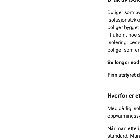
Boliger som by
isolasjonstykke
boliger bygget 
i hulrom, noe s
isolering, bed
boliger som er
Se lenger ned 
Finn utstyret 
Hvorfor er e
Med dårlig iso
oppvarmingssys
Når man etteri
standard. Man k