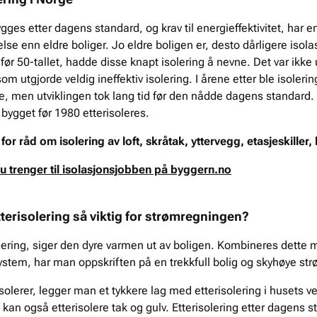
gges etter dagens standard, og krav til energieffektivitet, har e
lse enn eldre boliger. Jo eldre boligen er, desto dårligere isola
før 50-tallet, hadde disse knapt isolering å nevne. Det var ikke 
om utgjorde veldig ineffektiv isolering. I årene etter ble isoleri
re, men utviklingen tok lang tid før den nådde dagens standard.
 bygget før 1980 etterisoleres.
for råd om isolering av loft, skråtak, yttervegg, etasjeskiller,
du trenger til isolasjonsjobben på byggern.no
tterisolering så viktig for strømregningen?
lering, siger den dyre varmen ut av boligen. Kombineres dette me
tem, har man oppskriften på en trekkfull bolig og skyhøye str
solerer, legger man et tykkere lag med etterisolering i husets v
an også etterisolere tak og gulv. Etterisolering etter dagens st