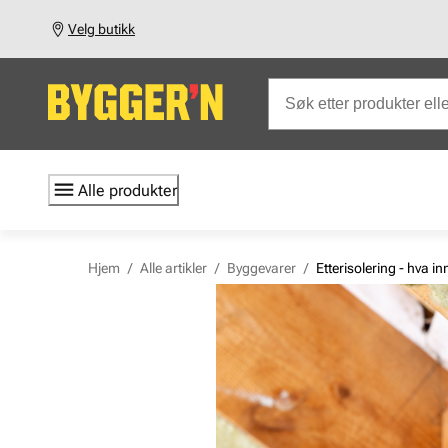
Velg butikk
Alle produkter
Hjem
/
Alle artikler
/
Byggevarer
/
Etterisolering - hva i