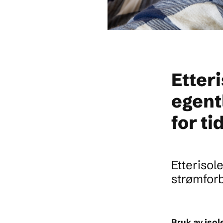
Etter
egent
for ti
Etterisol
strømforb
Bruk av isol