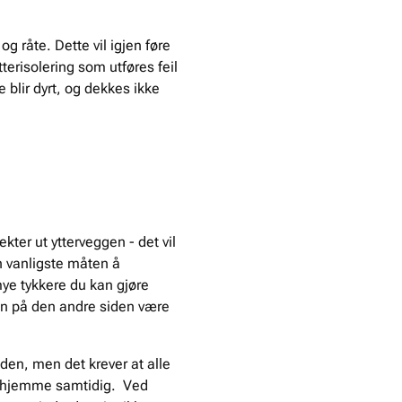
g råte. Dette vil igjen føre
tterisolering som utføres feil
e blir dyrt, og dekkes ikke
kter ut ytterveggen - det vil
en vanligste måten å
 mye tykkere du kan gjøre
kan på den andre siden være
aden, men det krever at alle
 bo hjemme samtidig. Ved