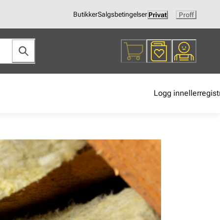
Butikker
Salgsbetingelser
Privat
Proff
Logg inn
eller
regist