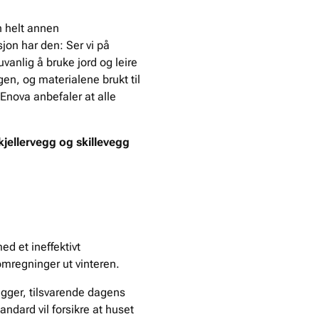
n helt annen
sjon har den: Ser vi på
uvanlig å bruke jord og leire
ngen, og materialene brukt til
 Enova anbefaler at alle
 kjellervegg og skillevegg
d et ineffektivt
ømregninger ut vinteren.
egger, tilsvarende dagens
andard vil forsikre at huset