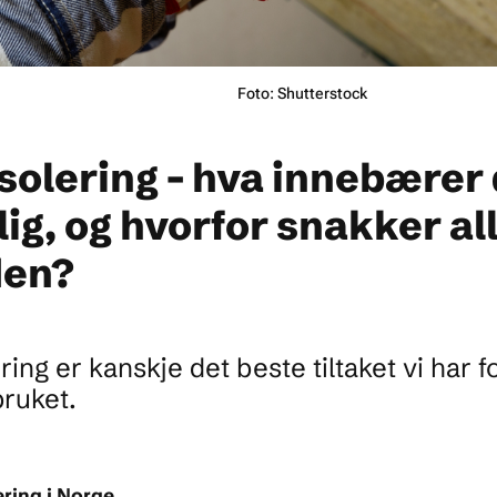
Foto: Shutterstock
isolering - hva innebærer
lig, og hvorfor snakker al
den?
ering er kanskje det beste tiltaket vi har 
ruket.
ering i Norge