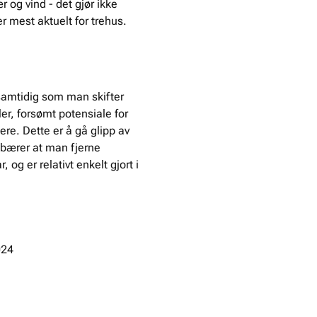
r og vind - det gjør ikke
er mest aktuelt for trehus.
e samtidig som man skifter
er, forsømt potensiale for
ere. Dette er å gå glipp av
ebærer at man fjerne
 og er relativt enkelt gjort i
024