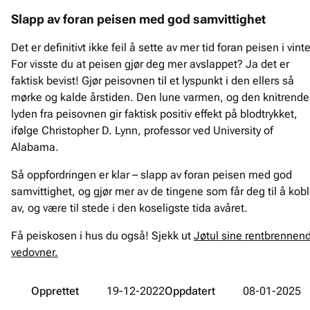
Slapp av foran peisen med god samvittighet
Det er definitivt ikke feil å sette av mer tid foran peisen i vinte
For visste du at peisen gjør deg mer avslappet? Ja det er
faktisk bevist! Gjør peisovnen til et lyspunkt i den ellers så
mørke og kalde årstiden. Den lune varmen, og den knitrende
lyden fra peisovnen gir faktisk positiv effekt på blodtrykket,
ifølge Christopher D. Lynn, professor ved University of
Alabama.
Så oppfordringen er klar – slapp av foran peisen med god
samvittighet, og gjør mer av de tingene som får deg til å kob
av, og være til stede i den koseligste tida avåret.
Få peiskosen i hus du også! Sjekk ut
Jøtul sine rentbrennen
vedovner.
Opprettet
19-12-2022
Oppdatert
08-01-2025