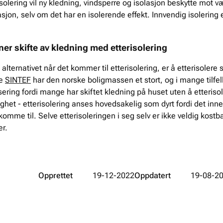
solering vil ny kledning, vindsperre og isolasjon beskytte mot væ
asjon, selv om det har en isolerende effekt. Innvendig isolering 
ner skifte av kledning med etterisolering
 alternativet når det kommer til etterisolering, er å etterisoler
ge
SINTEF
har den norske boligmassen et stort, og i mange tilfell
sering fordi mange har skiftet kledning på huset uten å etterisol
ghet - etterisolering anses hovedsakelig som dyrt fordi det inn
komme til. Selve etterisoleringen i seg selv er ikke veldig kostbar,
ler.
Opprettet
19-12-2022
Oppdatert
19-08-2