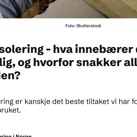
Foto: Shutterstock
isolering - hva innebærer
lig, og hvorfor snakker al
den?
ering er kanskje det beste tiltaket vi har 
ruket.
ering i Norge