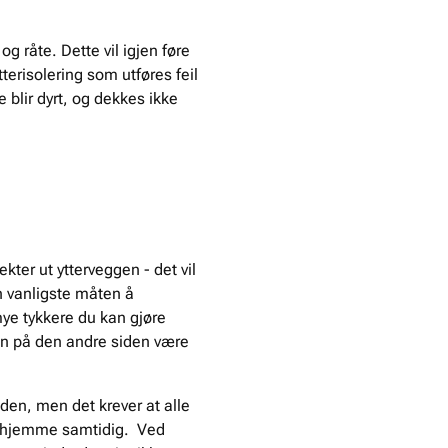
g råte. Dette vil igjen føre
tterisolering som utføres feil
e blir dyrt, og dekkes ikke
kter ut ytterveggen - det vil
en vanligste måten å
 mye tykkere du kan gjøre
kan på den andre siden være
aden, men det krever at alle
 bo hjemme samtidig. Ved