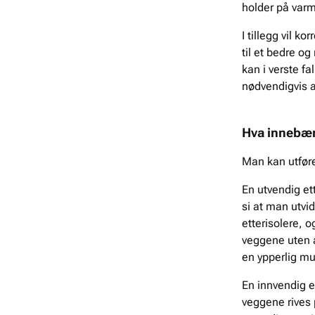
holder på varm
I tillegg vil k
til et bedre og
kan i verste fa
nødvendigvis 
Hva innebære
Man kan utføre
En utvendig ett
si at man utvid
etterisolere, o
veggene uten a
en ypperlig mul
En innvendig e
veggene rives 