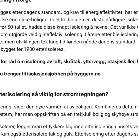
gges etter dagens standard, og krav til energieffektivitet, har e
lse enn eldre boliger. Jo eldre boligen er, desto dårligere isola
før 50-tallet, hadde disse knapt isolering å nevne. Det var ikke 
om utgjorde veldig ineffektiv isolering. I årene etter ble isoleri
re, men utviklingen tok lang tid før den nådde dagens standard.
 bygget før 1980 etterisoleres.
for råd om isolering av loft, skråtak, yttervegg, etasjeskiller,
du trenger til isolasjonsjobben på byggern.no
tterisolering så viktig for strømregningen?
lering, siger den dyre varmen ut av boligen. Kombineres dette me
tem, har man oppskriften på en trekkfull bolig og skyhøye str
solerer, legger man et tykkere lag med etterisolering i husets v
an også etterisolere tak og gulv. Etterisolering etter dagens st