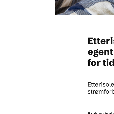
Etter
egent
for ti
Etterisol
strømforb
Bruk av isol