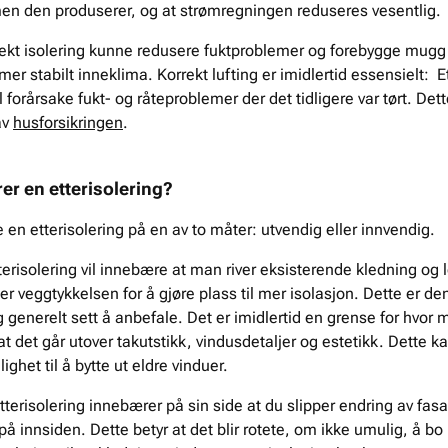
en den produserer, og at strømregningen reduseres vesentlig.
orrekt isolering kunne redusere fuktproblemer og forebygge mugg o
 mer stabilt inneklima. Korrekt lufting er imidlertid essensielt: E
ll forårsake fukt- og råteproblemer der det tidligere var tørt. Dett
av
husforsikringen
.
r en etterisolering?
 en etterisolering på en av to måter: utvendig eller innvendig.
erisolering vil innebære at man river eksisterende kledning og le
er veggtykkelsen for å gjøre plass til mer isolasjon. Dette er d
g generelt sett å anbefale. Det er imidlertid en grense for hvor
t det går utover takutstikk, vindusdetaljer og estetikk. Dette 
ighet til å bytte ut eldre vinduer.
tterisolering innebærer på sin side at du slipper endring av fas
på innsiden. Dette betyr at det blir rotete, om ikke umulig, å