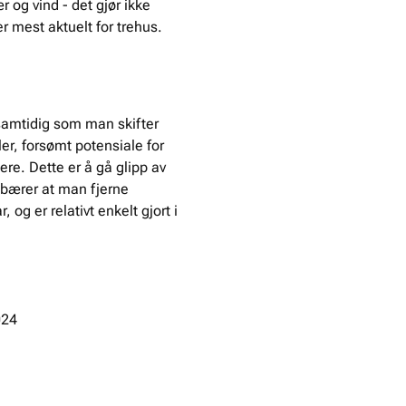
r og vind - det gjør ikke
er mest aktuelt for trehus.
e samtidig som man skifter
er, forsømt potensiale for
ere. Dette er å gå glipp av
ebærer at man fjerne
 og er relativt enkelt gjort i
024