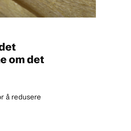
 det
le om det
for å redusere