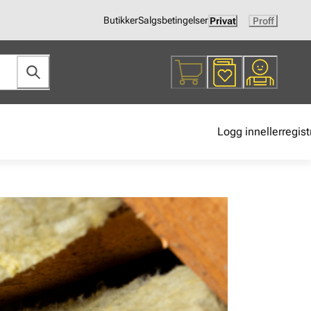
Butikker
Salgsbetingelser
Privat
Proff
Logg inn
eller
regist