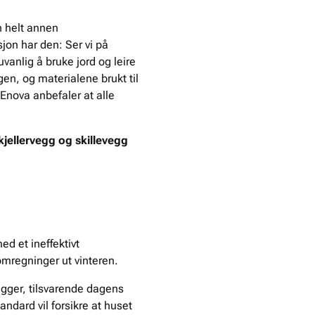
n helt annen
sjon har den: Ser vi på
uvanlig å bruke jord og leire
ngen, og materialene brukt til
 Enova anbefaler at alle
 kjellervegg og skillevegg
d et ineffektivt
ømregninger ut vinteren.
egger, tilsvarende dagens
andard vil forsikre at huset