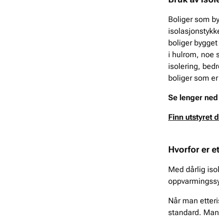
Boliger som by
isolasjonstykke
boliger bygget 
i hulrom, noe s
isolering, bed
boliger som er
Se lenger ned 
Finn utstyret 
Hvorfor er e
Med dårlig iso
oppvarmingssys
Når man etteri
standard. Man k