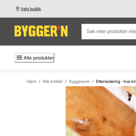
Velg butikk
Alle produkter
Hjem
/
Alle artikler
/
Byggevarer
/
Etterisolering - hva i