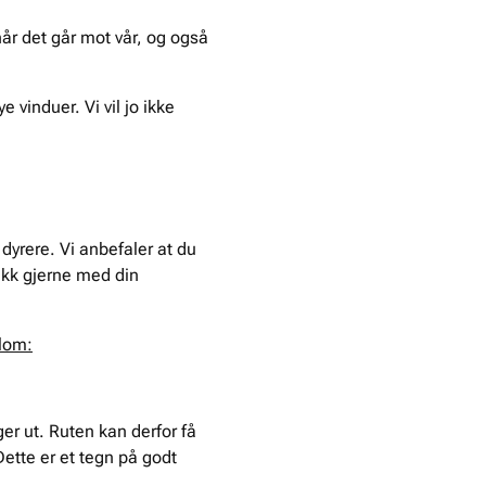
når det går mot vår, og også
 vinduer. Vi vil jo ikke
 dyrere. Vi anbefaler at du
akk gjerne med din
llom:
ger ut. Ruten kan derfor få
ette er et tegn på godt