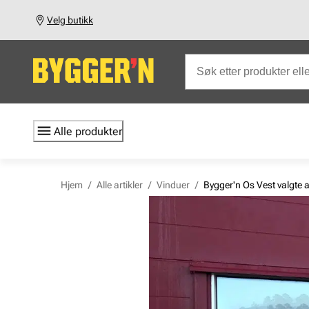
Velg butikk
Alle produkter
Hjem
/
Alle artikler
/
Vinduer
/
Bygger'n Os Vest valgte 