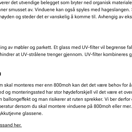
iverer det utvendige belegget som bryter ned organisk material
enner smusset av. Vinduene kan også spyles med hageslangen. 
i høyden og steder det er vanskelig å komme til. Avhengig av eks
ng av møbler og parkett. Et glass med UV-filter vil begrense fal
 hindrer at UV-strålene trenger gjennom. UV-filter kombineres
g
om skal monteres mer enn 800moh kan det det være behov for å 
d og monteringssted har stor høydeforskjell vil det være et ov
n ballongeffekt og man risikerer at ruten sprekker. Vi ber derf
ratur dersom du skal montere vinduene på 800moh eller mer. V
ykkutjevne glassene.
ssand her.