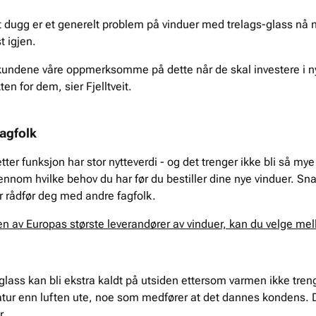
at dugg er et generelt problem på vinduer med trelags-glass nå 
t igjen.
d kundene våre oppmerksomme på dette når de skal investere i nye
en for dem, sier Fjelltveit.
agfolk
tter funksjon har stor nytteverdi - og det trenger ikke bli så mye
ennom hvilke behov du har før du bestiller dine nye vinduer. Sn
er rådfør deg med andre fagfolk.
n av Europas største leverandører av vinduer, kan du velge me
 glass kan bli ekstra kaldt på utsiden ettersom varmen ikke tren
tur enn luften ute, noe som medfører at det dannes kondens. D
r.