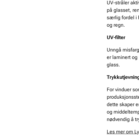
UV-stråler akt
på glasset, r
særlig fordel 
og regn.
UV-filter
Unngå misfargi
er laminert og
glass.
Trykkutjevnin
For vinduer s
produksjonsste
dette skaper e
og middeltempe
nødvendig å tr
Les mer om Ly