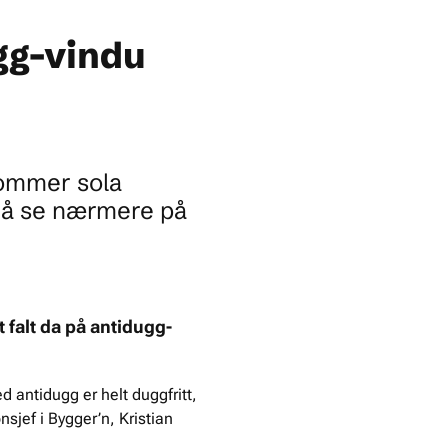
gg-vindu
 kommer sola
 å se nærmere på
t falt da på antidugg-
d antidugg er helt duggfritt,
sjef i Bygger’n, Kristian