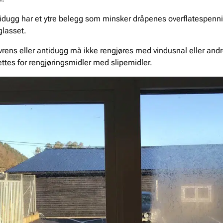
dugg har et ytre belegg som minsker dråpenes overflatespennin
glasset.
rens eller antidugg må ikke rengjøres med vindusnal eller and
settes for rengjøringsmidler med slipemidler.