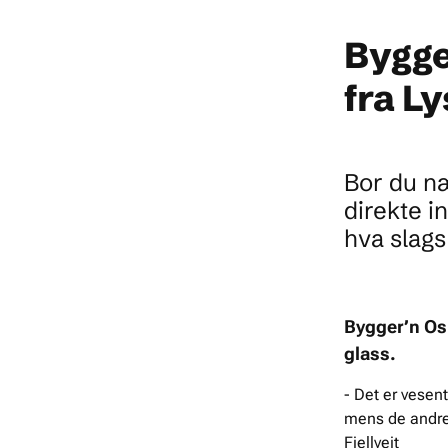
Bygge
fra L
Bor du næ
direkte 
hva slags
Bygger’n Os 
glass.
- Det er vesen
mens de andre 
Fjellveit