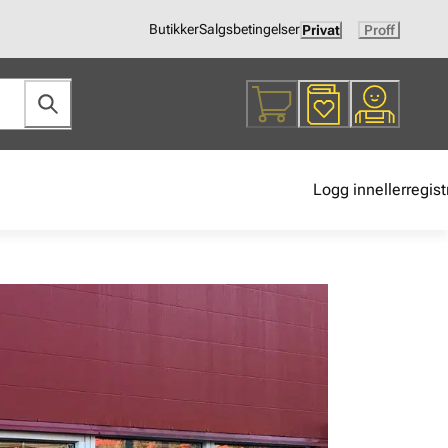
Butikker
Salgsbetingelser
Privat
Proff
Logg inn
eller
regist