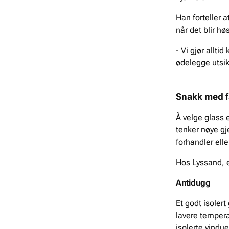
Han forteller 
når det blir høs
- Vi gjør allti
ødelegge utsikt
Snakk med f
Å velge glass e
tenker nøye gj
forhandler ell
Hos Lyssand, e
Antidugg
Et godt isolert
lavere tempera
isolerte vindue