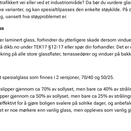
trafikkert vei eller ved et industriområde? Da bør du vurdere g
like varianter, og kan spesialtilpasses den enkelte støykilde. P
g, uansett hva støyproblemet er.
ss
er laminert glass, forhindrer du ytterligere skade dersom vindu
 på dikb.no under TEK17 §12-17 eller spør din forhandler. Det e
kring på alle store glassflater, terrassedører og vinduer på bak
t spesialglass som finnes i 2 versjoner, 70/40 og 50/25.
 slipper gjennom ca 70% av sollyset, men bare ca 40% av stråli
lipper gjennom ca 50% av sollyset, men bare ca 25% av stråli
effektivt for å gjøre boligen svalere på solrike dager, og anbefa
et er noe mørkere enn vanlig glass, men oppleves som vanlig g