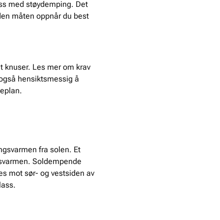
lass med støydemping. Det
å den måten oppnår du best
et knuser. Les mer om krav
r også hensiktsmessig å
keplan.
ngsvarmen fra solen. Et
ngsvarmen. Soldempende
les mot sør- og vestsiden av
lass.